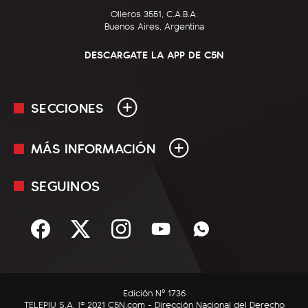
Olleros 3551, C.A.B.A.
Buenos Aires, Argentina
DESCARGATE LA APP DE C5N
SECCIONES
MÁS INFORMACIÓN
En Vivo
Minuto Uno
SEGUINOS
Mediakit
Política
Términos y condiciones
Sociedad
Rss
Economía
Enfoque
Edición Nº 1736
C5N Autos
TELEPIU S.A. |© 2021 C5N.com - Dirección Nacional del Derecho