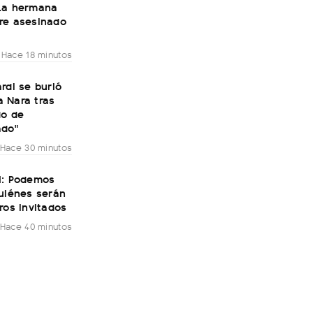
La hermana
re asesinado
Hace 18 minutos
rdi se burló
 Nara tras
do de
ado"
Hace 30 minutos
H: Podemos
quiénes serán
ros invitados
Hace 40 minutos