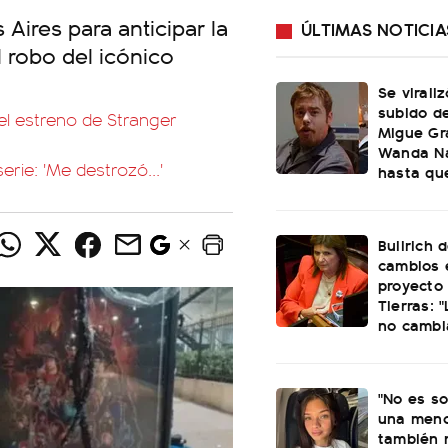
Aires para anticipar la
ÚLTIMAS NOTICIA
 robo del icónico
Se virali
subido d
 el estreno de Stranger
Migue Gr
Wanda Na
serie: 'Me destrozó...'
hasta que
Bullrich 
cambios 
proyecto
Tierras: 
no cambi
"No es s
una meno
también 