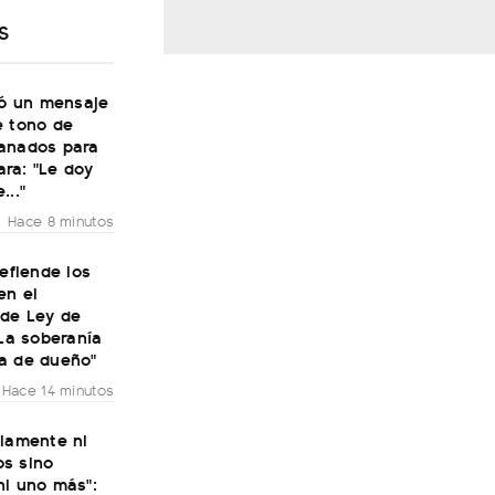
S
zó un mensaje
e tono de
anados para
ra: "Le doy
..."
Hace 8 minutos
defiende los
en el
 de Ley de
"La soberanía
a de dueño"
Hace 14 minutos
olamente ni
s sino
ni uno más":