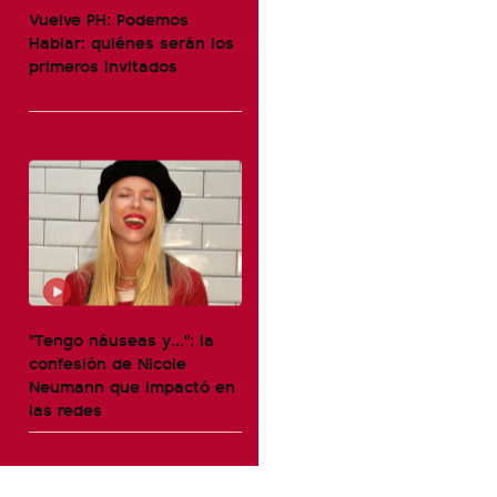
Vuelve PH: Podemos
Hablar: quiénes serán los
primeros invitados
"Tengo náuseas y...": la
confesión de Nicole
Neumann que impactó en
las redes