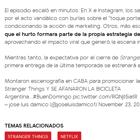
El episodio escaló en minutos. En X e Instagram, los 
por el acto vandálico con burlas sobre el “toque port
condicionando la acción de marketing. Otros, más es
que el hurto formara parte de la propia estrategia d
aprovechando el impacto viral que generó la escena i
Mientras tanto, la expectativa por el cierre de
Strange
primera entrega de la última temporada se estrenará e
Montaron escenografía en CABA para promocionar la
Stranger Things Y SE AFANARON LA BICICLETA
Argentina...
#BuenDomingo
pic.twitter.com/RQNjt5iatR
— jose luis damico (@joseluisdamico1)
November 23, 20
TEMAS RELACIONADOS
STRANGER THINGS
NETFLIX