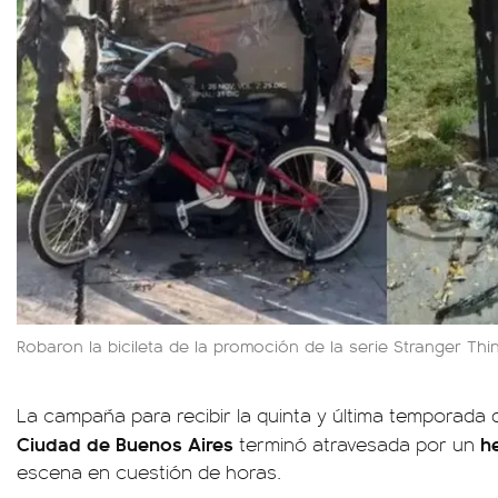
Robaron la bicileta de la promoción de la serie Stranger Th
La campaña para recibir la quinta y última temporada
Ciudad de Buenos Aires
he
terminó atravesada por un
escena en cuestión de horas.