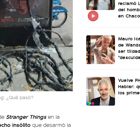
reclamó 
del homb
en Chaco
Mauro Ica
de Wanda
ser tilda
"descuid
Vuelve P
Hablar: 
los prime
ing: ¿Qué pasó?
Stranger Things
 de
en la
cho insólito
que desarmó la