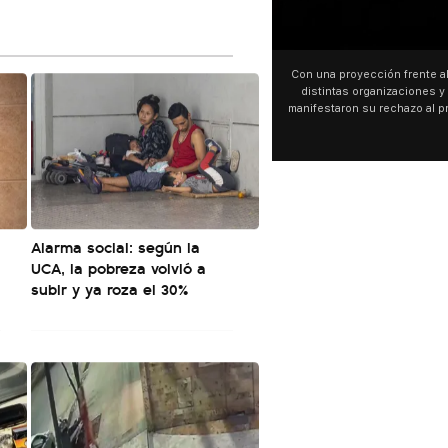
00:00
⭕En medio del tercer show de Rosalia en el
Con una proyección frente a
Movistar Arena, el público cantó “la patria no
distintas organizaciones y 
se vende” y junto a la española. El momento
manifestaron su rechazo al 
ocurrió a dos días de la votación de la Ley de
busca modificar la Ley de Tier
Tierras.
pudo ver cómo convocaron a 
este 6 de agosto con una pr
luces en el Congreso que mo
Malvinas y las inscripciones: 
son argentinas. Los desaparec
El resto del territorio, también”.
Alarma social: según la
UCA, la pobreza volvió a
subir y ya roza el 30%