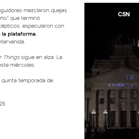
seguidores mezclaron quejas
eño” que terminó
cépticos, especularon con
e la plataforma
,
ntervenida.
r Things
sigue en alza. La
ste miércoles.
 quinta temporada de
25