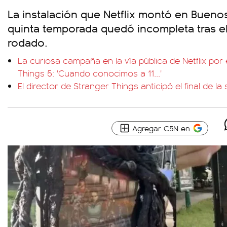
La instalación que Netflix montó en Buenos 
quinta temporada quedó incompleta tras el
rodado.
La curiosa campaña en la vía pública de Netflix por
Things 5: 'Cuando conocimos a 11...'
El director de Stranger Things anticipó el final de la 
Agregar C5N en