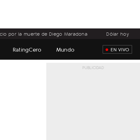
icio por la muerte de Diego Maradona
Dólar hoy
RatingCero
Mundo
EN VIVO