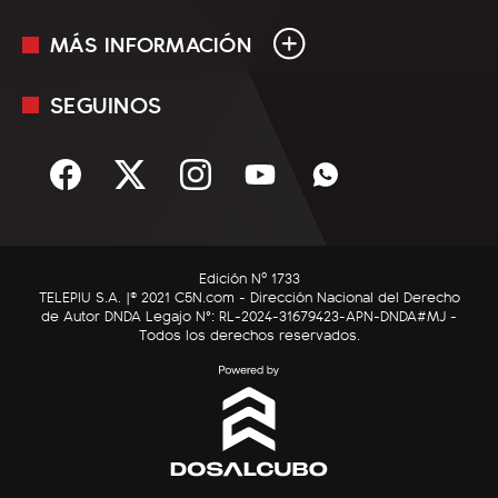
MÁS INFORMACIÓN
En Vivo
Minuto Uno
SEGUINOS
Mediakit
Política
Términos y condiciones
Sociedad
Rss
Economía
Enfoque
Edición Nº 1733
C5N Autos
TELEPIU S.A. |© 2021 C5N.com - Dirección Nacional del Derecho
de Autor DNDA Legajo N°: RL-2024-31679423-APN-DNDA#MJ -
RatingCero
Todos los derechos reservados.
Deportes
Lifestyle
Astrología
Tecnología