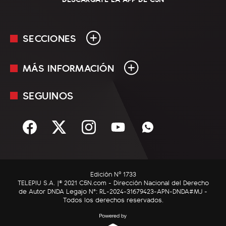
SECCIONES
MÁS INFORMACIÓN
En Vivo
Minuto Uno
SEGUINOS
Mediakit
Política
Términos y condiciones
Sociedad
Rss
Economía
Enfoque
Edición Nº 1733
C5N Autos
TELEPIU S.A. |© 2021 C5N.com - Dirección Nacional del Derecho
de Autor DNDA Legajo N°: RL-2024-31679423-APN-DNDA#MJ -
RatingCero
Todos los derechos reservados.
Deportes