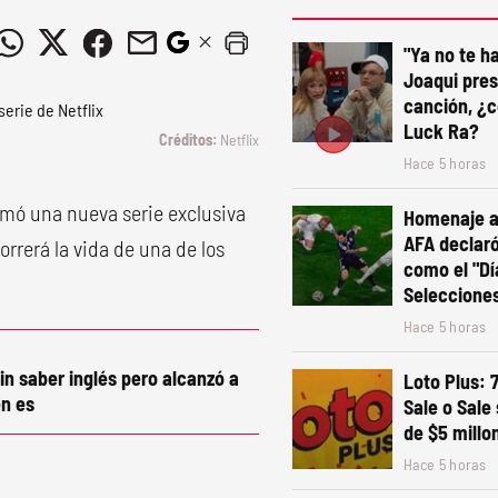
"Ya no te ha
Joaqui pre
canción, ¿c
Luck Ra?
Netflix
Hace 5 horas
umó una nueva serie exclusiva
Homenaje a 
AFA declaró 
orrerá la vida de una de los
como el "Dí
Seleccione
Hace 5 horas
in saber inglés pero alcanzó a
Loto Plus: 
n es
Sale o Sale
de $5 millo
Hace 5 horas