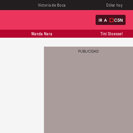
Victoria de Boca
Dólar hoy
IR A
Wanda Nara
Tini Stoessel