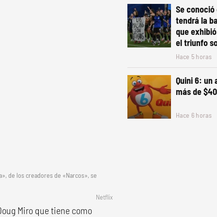
Se conoció 
tendrá la b
que exhibió
el triunfo s
Hace 5 horas
Quini 6: un
más de $40
Hace 6 horas
da», de los creadores de «Narcos», se
Netflix
 Doug Miro que tiene como