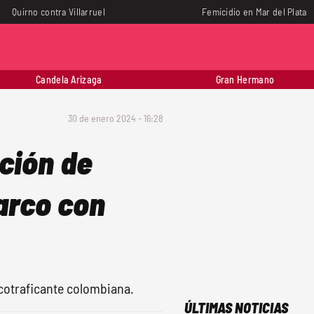
Quirno contra Villarruel
Femicidio en Mar del Plata
Candela Arizaga
Gran Hermano
30 de enero 2024 - 16:28
cción de
narco con
rcotraficante colombiana.
ÚLTIMAS NOTICIAS