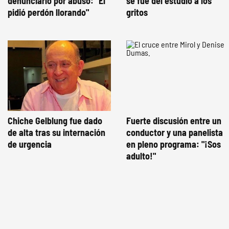
denunciarlo por abuso: "Él
se fue del estudio a los
pidió perdón llorando"
gritos
Chiche Gelblung fue dado
Fuerte discusión entre un
de alta tras su internación
conductor y una panelista
de urgencia
en pleno programa: "¡Sos
adulto!"