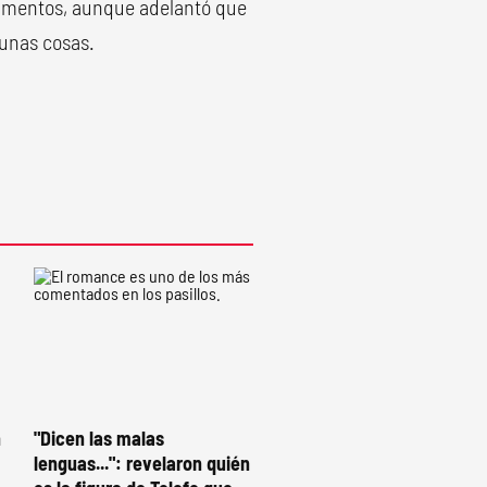
himentos, aunque adelantó que
gunas cosas.
n
"Dicen las malas
lenguas...": revelaron quién