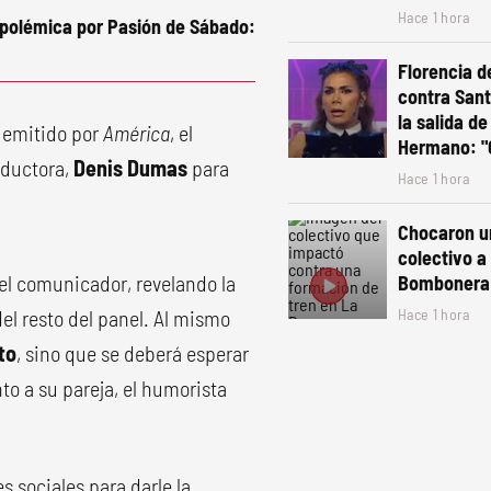
Hace 1 hora
a polémica por Pasión de Sábado:
Florencia d
contra Sant
la salida d
a emitido por
América
, el
Hermano: "
nductora,
Denis Dumas
para
Hace 1 hora
Chocaron un
colectivo a
 el comunicador, revelando la
Bombonera:
el resto del panel. Al mismo
Hace 1 hora
to
, sino que se deberá esperar
to a su pareja, el humorista
es sociales para darle la