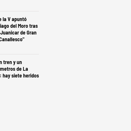
e la V apuntó
iago del Moro tras
e Juanicar de Gran
Canallesco"
 tren y un
 metros de La
 hay siete heridos