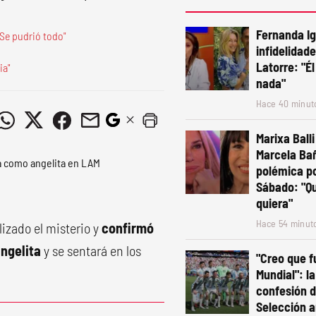
Fernanda Ig
"Se pudrió todo"
infidelidad
Latorre: "É
ia"
nada"
Hace 40 minut
Marixa Ball
Marcela Bañ
polémica po
Sábado: "Qu
quiera"
Hace 54 minut
lizado el misterio y
confirmó
ngelita
y se sentará en los
"Creo que f
Mundial": la
confesión de
Selección a