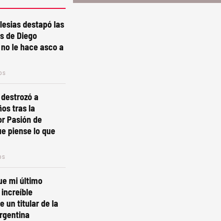
lesias destapó las
es de Diego
l no le hace asco a
os
i destrozó a
os tras la
r Pasión de
e piense lo que
os
ue mi último
 increíble
 un titular de la
rgentina