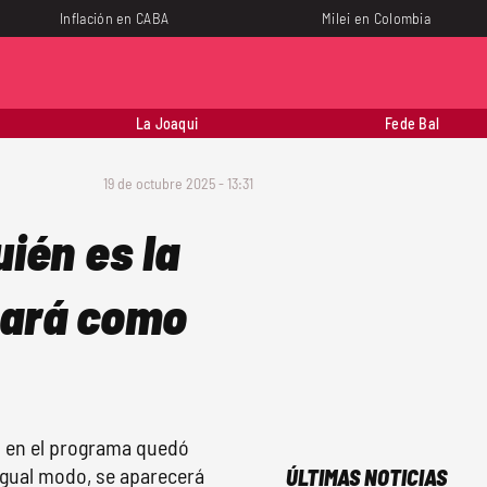
Inflación en CABA
Milei en Colombia
La Joaqui
Fede Bal
19 de octubre 2025 - 13:31
uién es la
mará como
o en el programa quedó
igual modo, se aparecerá
ÚLTIMAS NOTICIAS