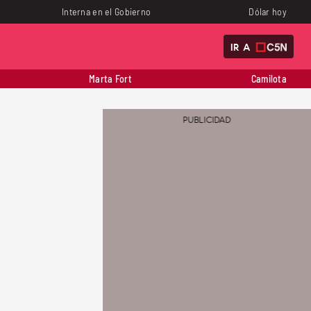
Interna en el Gobierno
Dólar hoy
IR A
Marta Fort
Camilota