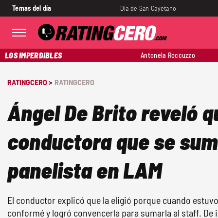
Temas del día
Día de San Cayetano
LOS IMPERDIBLES
Antonela Roccuzzo
RATINGCERO >
RATINGCERO
Ángel De Brito reveló q
conductora que se su
panelista en LAM
El conductor explicó que la eligió porque cuando estuv
conformé y logró convencerla para sumarla al staff. De 