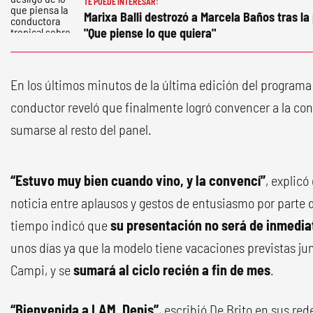
TE PUEDE INTERESAR:
Marixa Balli destrozó a Marcela Baños tras l
"Que piense lo que quiera"
En los últimos minutos de la última edición del program
conductor reveló que finalmente logró convencer a la co
sumarse al resto del panel.
“Estuvo muy bien cuando vino, y la convencí”
, explicó
noticia entre aplausos y gestos de entusiasmo por parte d
tiempo indicó que
su presentación no será de inmedia
unos días ya que la modelo tiene vacaciones previstas jun
Campi, y se
sumará al ciclo recién a fin de mes
.
“Bienvenida a LAM, Denis”
, escribió De Brito en sus red