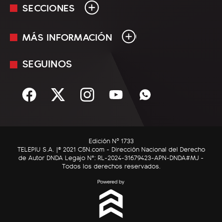
SECCIONES
MÁS INFORMACIÓN
En Vivo
Minuto Uno
SEGUINOS
Mediakit
Política
Términos y condiciones
Sociedad
Rss
Economía
Enfoque
Edición Nº 1733
C5N Autos
TELEPIU S.A. |© 2021 C5N.com - Dirección Nacional del Derecho
de Autor DNDA Legajo N°: RL-2024-31679423-APN-DNDA#MJ -
RatingCero
Todos los derechos reservados.
Deportes
Lifestyle
Astrología