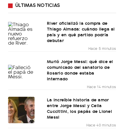
ÚLTIMAS NOTICIAS
River oficializó la compra de
Thiago Almada: cuándo llega al
país y en qué partido podría
debutar
Hace 5 minutos
Murió Jorge Messi: qué dice el
comunicado del sanatorio de
Rosario donde estaba
internado
Hace 14 minutos
La increíble historia de amor
entre Jorge Messi y Celia
Cuccittini, los papás de Lionel
Messi
Hace 40 minutos