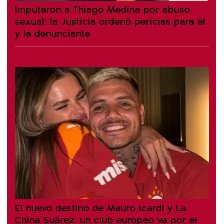
Imputaron a Thiago Medina por abuso
sexual: la Justicia ordenó pericias para él
y la denunciante
El nuevo destino de Mauro Icardi y La
China Suárez: un club europeo va por el