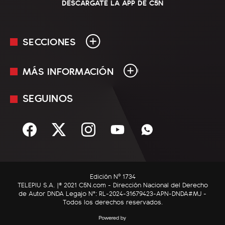
DESCARGATE LA APP DE C5N
SECCIONES
MÁS INFORMACIÓN
En Vivo
Minuto Uno
SEGUINOS
Mediakit
Política
Términos y condiciones
Sociedad
Rss
Economía
Enfoque
Edición Nº 1734
C5N Autos
TELEPIU S.A. |© 2021 C5N.com - Dirección Nacional del Derecho
de Autor DNDA Legajo N°: RL-2024-31679423-APN-DNDA#MJ -
RatingCero
Todos los derechos reservados.
Deportes