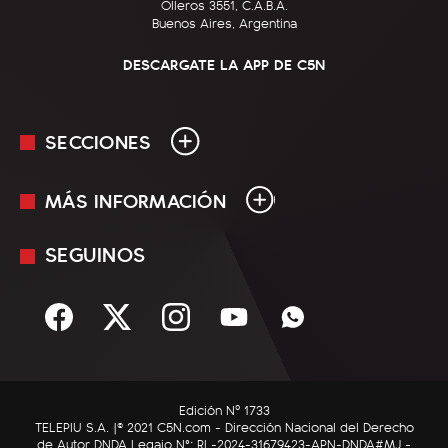
Olleros 3551, C.A.B.A.
Buenos Aires, Argentina
DESCARGATE LA APP DE C5N
SECCIONES
MÁS INFORMACIÓN
En Vivo
Minuto Uno
SEGUINOS
Mediakit
Política
Términos y condiciones
Sociedad
Rss
Economía
Enfoque
Edición Nº 1733
C5N Autos
TELEPIU S.A. |© 2021 C5N.com - Dirección Nacional del Derecho
de Autor DNDA Legajo N°: RL-2024-31679423-APN-DNDA#MJ -