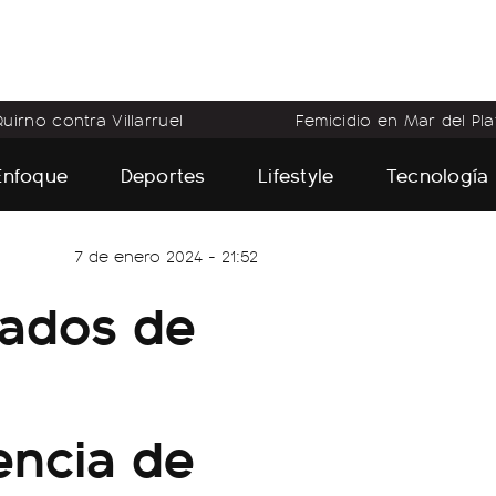
uirno contra Villarruel
Femicidio en Mar del Pla
Enfoque
Deportes
Lifestyle
Tecnología
7 de enero 2024 - 21:52
tados de
encia de