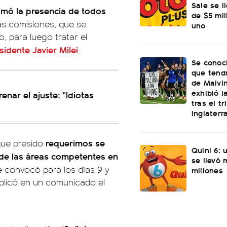
Sale se l
amó la presencia de todos
de $5 mi
las comisiones, que se
uno
, para luego tratar el
esidente
Javier Milei
.
Se conoci
que tend
de Malvi
exhibió l
enar el ajuste: "Idiotas
tras el t
Inglaterr
requerimos se
 que presido
Quini 6: 
s de las áreas competentes en
se llevó
e convocó para los días 9 y
millones
publicó en un comunicado el