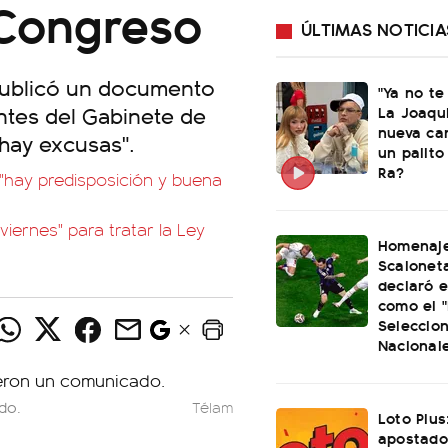
 Congreso
ÚLTIMAS NOTICIA
publicó un documento
"Ya no te
antes del Gabinete de
La Joaqu
nueva ca
 hay excusas".
un palito
Ra?
"hay predisposición y buena
iernes" para tratar la Ley
Homenaje
Scaloneta
declaró el
como el "
Seleccio
Nacional
do.
Télam
Loto Plus
apostado