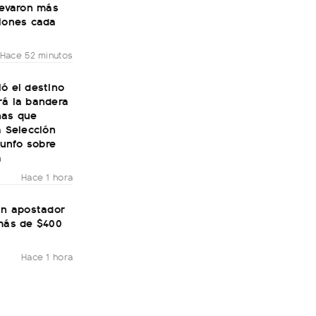
levaron más
llones cada
Hace 52 minutos
ó el destino
rá la bandera
nas que
a Selección
riunfo sobre
a
Hace 1 hora
un apostador
 más de $400
Hace 1 hora