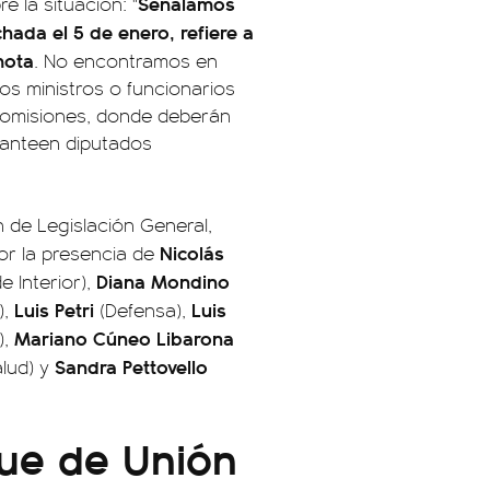
Señalamos
e la situación: "
hada el 5 de enero, refiere a
mota
. No encontramos en
los ministros o funcionarios
 comisiones, donde deberán
lanteen diputados
 de Legislación General,
Nicolás
por la presencia de
Diana Mondino
e Interior),
Luis Petri
Luis
),
(Defensa),
Mariano Cúneo Libarona
),
Sandra Pettovello
lud) y
que de Unión