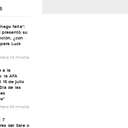
S
 hago falta":
i presentó su
nción, ¿con
 para Luck
Hace 45 minutos
 a la
: la AFA
 15 de julio
Día de las
nes
es"
Hace 50 minutos
: 7
res del Sale o