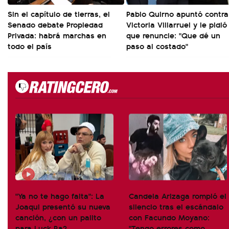
Sin el capítulo de tierras, el
Pablo Quirno apuntó contra
Senado debate Propiedad
Victoria Villarruel y le pidió
Privada: habrá marchas en
que renuncie: "Que dé un
todo el país
paso al costado"
"Ya no te hago falta": La
Candela Arizaga rompió el
Joaqui presentó su nueva
silencio tras el escándalo
canción, ¿con un palito
con Facundo Moyano:
para Luck Ra?
"Tengo errores como