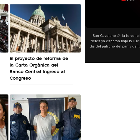
00:00
San Cayetano 📿: la fe venció al agua y los
fieles ya esperan bajo la lluvia ➡️ A horas del
día del patrono del pan y del trabajo, miles de
personas acampan en Liniers para agradecer
El proyecto de reforma de
y pedir. 🎙️ @bernardomagnago
la Carta Orgánica del
Banco Central ingresó al
Congreso