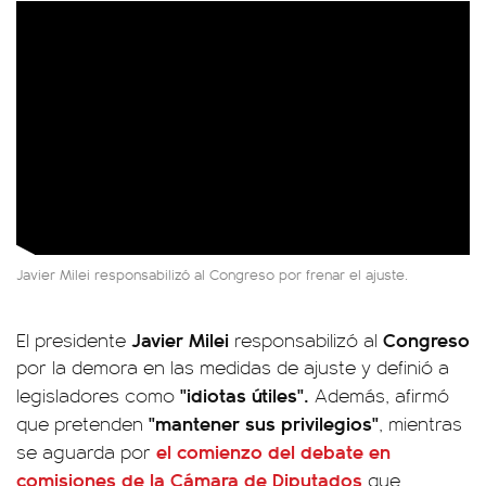
Javier Milei responsabilizó al Congreso por frenar el ajuste.
Javier Milei
Congreso
El presidente
responsabilizó al
por la demora en las medidas de ajuste y definió a
"idiotas útiles".
legisladores como
Además, afirmó
"mantener sus privilegios"
que pretenden
, mientras
el comienzo del debate en
se aguarda por
comisiones de la
Cámara de Diputados
que