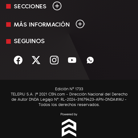
SECCIONES
MÁS INFORMACIÓN
En Vivo
Minuto Uno
SEGUINOS
Mediakit
Política
Términos y condiciones
Sociedad
Rss
Economía
Enfoque
Edición Nº 1733
C5N Autos
TELEPIU S.A. |© 2021 C5N.com - Dirección Nacional del Derecho
de Autor DNDA Legajo N°: RL-2024-31679423-APN-DNDA#MJ -
RatingCero
Todos los derechos reservados.
Deportes
Lifestyle
Astrología