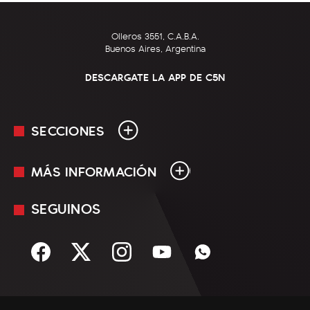
Olleros 3551, C.A.B.A.
Buenos Aires, Argentina
DESCARGATE LA APP DE C5N
SECCIONES
MÁS INFORMACIÓN
En Vivo
Minuto Uno
SEGUINOS
Mediakit
Política
Términos y condiciones
Sociedad
Rss
Economía
Enfoque