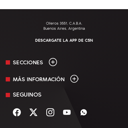
Olleros 3551, C.A.B.A.
Buenos Aires, Argentina
DESCARGATE LA APP DE C5N
SECCIONES
MÁS INFORMACIÓN
En Vivo
Minuto Uno
SEGUINOS
Mediakit
Política
Términos y condiciones
Sociedad
Rss
Economía