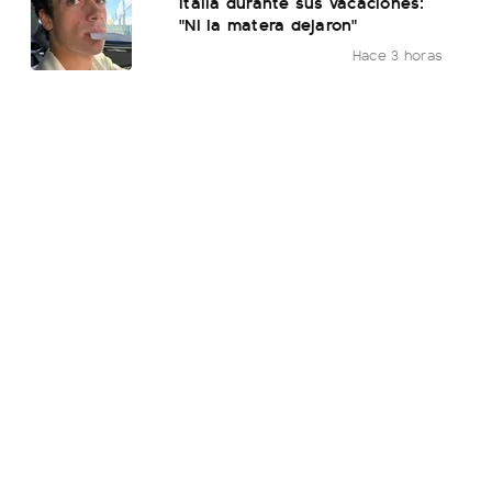
Italia durante sus vacaciones:
"Ni la matera dejaron"
Hace 3 horas