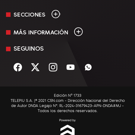
SECCIONES
MÁS INFORMACIÓN
En Vivo
Minuto Uno
SEGUINOS
Mediakit
Política
Términos y condiciones
Sociedad
Rss
Economía
Enfoque
Edición Nº 1733
C5N Autos
TELEPIU S.A. |© 2021 C5N.com - Dirección Nacional del Derecho
de Autor DNDA Legajo N°: RL-2024-31679423-APN-DNDA#MJ -
RatingCero
Todos los derechos reservados.
Deportes
Lifestyle