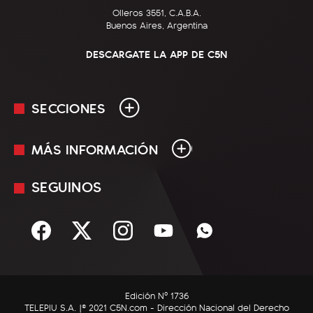
Olleros 3551, C.A.B.A.
Buenos Aires, Argentina
DESCARGATE LA APP DE C5N
SECCIONES
MÁS INFORMACIÓN
En Vivo
Minuto Uno
SEGUINOS
Mediakit
Política
Términos y condiciones
Sociedad
Rss
Economía
Enfoque
Edición Nº 1736
C5N Autos
TELEPIU S.A. |© 2021 C5N.com - Dirección Nacional del Derecho