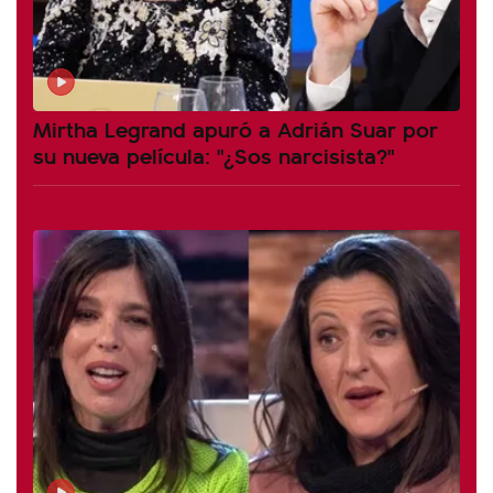
Mirtha Legrand apuró a Adrián Suar por
su nueva película: "¿Sos narcisista?"