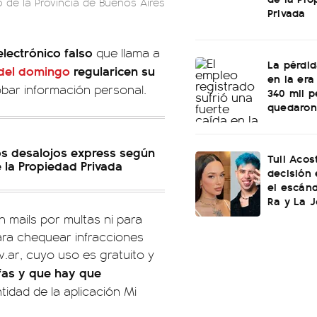
 de la Provincia de Buenos Aires
Privada
electrónico falso
que llama a
La pérdi
s del domingo
regularicen su
en la era
obar información personal.
340 mil 
quedaron 
os desalojos express según
Tuli Aco
e la Propiedad Privada
decisión 
el escán
Ra y La 
n mails por multas ni para
para chequear infracciones
v.ar, cuyo uso es gratuito y
afas y que hay que
tidad de la aplicación Mi