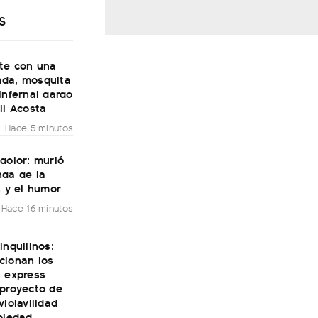
S
ste con una
da, mosquita
infernal dardo
li Acosta
Hace 5 minutos
dolor: murió
nda de la
n y el humor
Hace 16 minutos
inquilinos:
cionan los
s express
 proyecto de
violavilidad
piedad