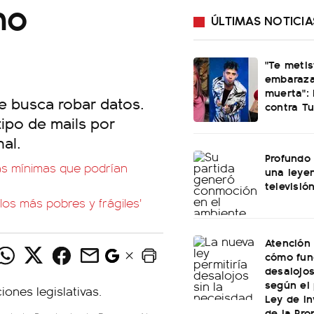
mo
ÚLTIMAS NOTICIA
"Te meti
embaraza
muerta": 
ue busca robar datos.
contra Tu
tipo de mails por
al.
Profundo 
ias mínimas que podrían
una leye
televisió
'los más pobres y frágiles'
Atención 
cómo fun
desalojo
según el
Ley de In
de la Pro