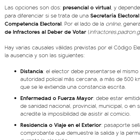
presencial o virtual
Las opciones son dos:
, y depende
Secretaría Electora
para diferenciar si se trata de una
Competencia Electoral
. Por el lado de la
online
, genera
de Infractores al Deber de Votar
(
infractores.padron.
Hay varias causales válidas previstas por el Código Ele
la ausencia y son las siguientes:
Distancia
: el elector debe presentarse el mismo 
autoridad policial más cercana, a más de 500 km
que se le extienda una constancia escrita.
Enfermedad o Fuerza Mayor
: debe estar emiti
de sanidad nacional, provincial, municipal, o en 
acredite la imposibilidad de asistir al comicio.
Residencia o Viaje en el Exterior
: pasaporte sel
comprobante que demuestre la salida y la perma