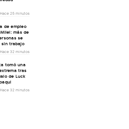
Hace 25 minutos
da de empleo
 Milei: más de
personas se
sin trabajo
Hace 32 minutos
sta tomó una
extrema tras
dalo de Luck
Joaqui
Hace 32 minutos