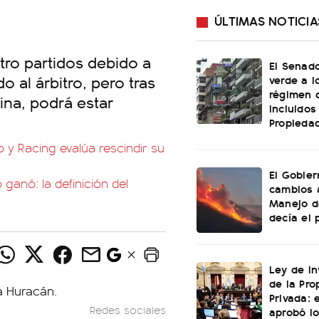
ÚLTIMAS NOTICIA
tro partidos debido a
El Senado
o al árbitro, pero tras
verde a l
régimen 
lina, podrá estar
incluidos
Propiedad
o y Racing evalúa rescindir su
El Gobier
ganó: la definición del
cambios 
Manejo d
decía el 
Ley de In
de la Pro
Privada: 
Redes sociales
aprobó l