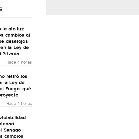
S
 le dio luz
os cambios al
de desalojos
 en la Ley de
 Privada
Hace 4 horas
no retiró los
a la Ley de
el Fuego: qué
proyecto
Hace 4 horas
violabilidad
piedad
el Senado
os cambios