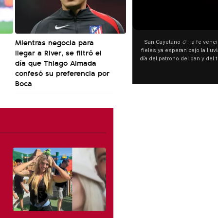
Mientras negocia para
San Cayetano 📿: la fe venci
llegar a River, se filtró el
fieles ya esperan bajo la lluvi
día del patrono del pan y del 
día que Thiago Almada
personas acampan en Liniers
confesó su preferencia por
y pedir. 🎙️ @bernard
Boca