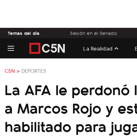
Temas del día
Sesión en el Senado
La Realidad
C5N >
DEPORTES
La AFA le perdonó 
a Marcos Rojo y es
habilitado para jug