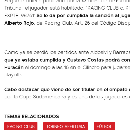
Según el boletín publicado por la Asociación de Fútbol
Tribunal, el jugador está habilitado: “RACING CLUB c. R
Se le da por cumplida la sanción al ju
EXPTE. 98761:
Alberto Rojo
, del Racing Club. Art. 25 del Código Discip
Como ya se perdió los partidos ante Aldosivi y Barraca
que ya estaba cumplida y Gustavo Costas podrá conv
Huracán
el domingo a las 16 en el Cilindro para jugarse 
playoffs.
Cabe destacar que viene de ser titular en el empate
por la Copa Sudamericana y es uno de los jugadores c
TEMAS RELACIONADOS
RACING CLUB
TORNEO APERTURA
FÚTBOL