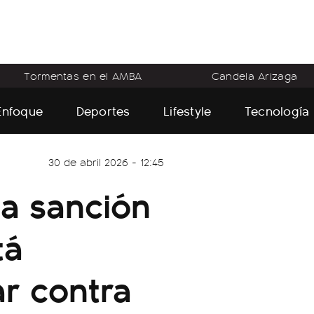
Tormentas en el AMBA
Candela Arizaga
Enfoque
Deportes
Lifestyle
Tecnología
30 de abril 2026 - 12:45
la sanción
tá
ar contra