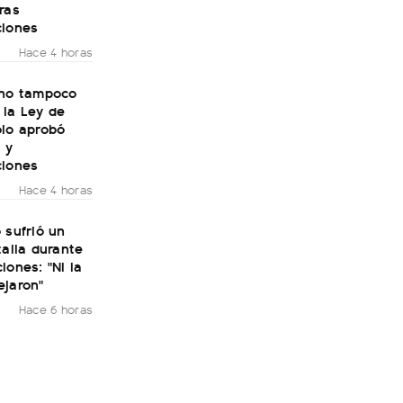
ras
ciones
Hace 4 horas
rno tampoco
 la Ley de
olo aprobó
 y
ciones
Hace 4 horas
 sufrió un
talia durante
iones: "Ni la
ejaron"
Hace 6 horas