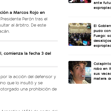
ante futu
expropia
anción a Marcos Rojo en
 Presidente Perón tras el
tar al árbitro. De este
El Gobie
pudo con
acán.
Fuego: s
desalojos
expropia
, comienza la fecha 3 del
Colapinto
robo en I
sus vacac
 por la acción del defensor y
matera d
ino que lo insultó y se
n otorgado una prohibición de