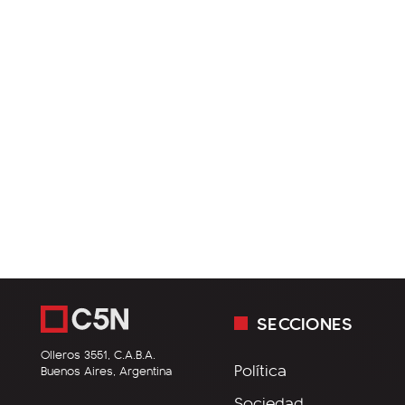
SECCIONES
Olleros 3551, C.A.B.A.
Política
Buenos Aires, Argentina
Sociedad