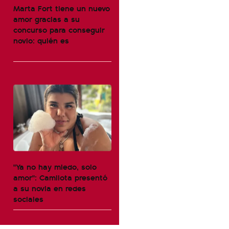
Marta Fort tiene un nuevo
amor gracias a su
concurso para conseguir
novio: quién es
"Ya no hay miedo, solo
amor": Camilota presentó
a su novia en redes
sociales