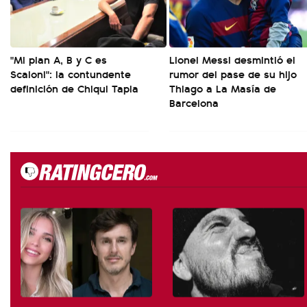
"Mi plan A, B y C es
Lionel Messi desmintió el
Scaloni": la contundente
rumor del pase de su hijo
definición de Chiqui Tapia
Thiago a La Masía de
Barcelona