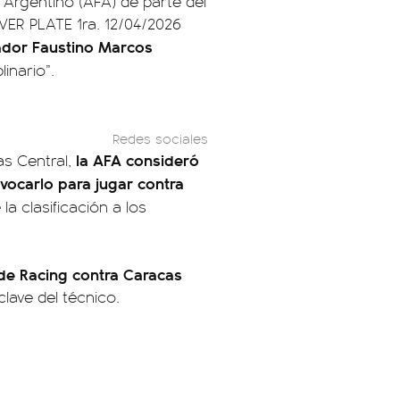
 Argentino (AFA) de parte del
IVER PLATE 1ra. 12/04/2026
gador Faustino Marcos
linario”.
Redes sociales
la AFA consideró
s Central,
ocarlo para jugar contra
la clasificación a los
 de Racing contra Caracas
lave del técnico.