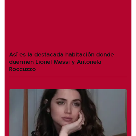
Así es la destacada habitación donde
duermen Lionel Messi y Antonela
Roccuzzo