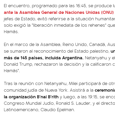
El encuentro, programado para las 16:45, se produce 
ante la Asamblea General de Naciones Unidas (ONU)
jefes de Estado, evitó referirse a la situación humanita
solo exigió la "liberación inmediata de los rehenes" q
Hamás.
En el marco de la Asamblea, Reino Unido, Canadá, Austr
u
se sumaron al reconocimiento del Estado palestino,
más de 145 países, incluida Argentina.
Netanyahu y el
Donald Trump, rechazaron la decisión y la calificaro
Hamás".
Tras la reunión con Netanyahu, Milei participará de ot
ceremonia
comunidad judía de Nueva York. Asistirá a la
la organización B'nai B'rith
y luego, a las 19:15, se enc
Congreso Mundial Judío, Ronald S. Lauder, y el direct
Latinoamericano, Claudio Epelman.