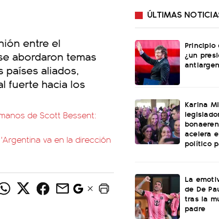
ÚLTIMAS NOTICIA
nión entre el
Principio
 se abordaron temas
¿un pres
antiargen
 países aliados,
l fuerte hacia los
Karina Mi
legislado
e manos de Scott Bessent:
bonaeren
acelera 
: 'Argentina va en la dirección
político 
La emotiv
de De Pa
tras la m
padre