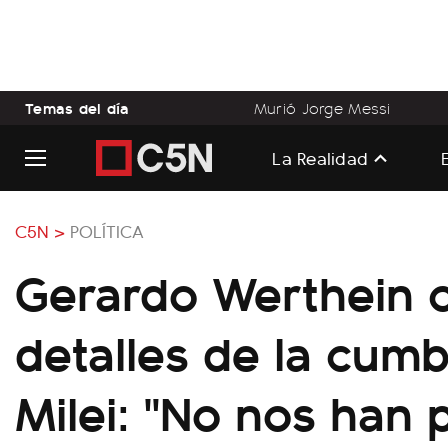
Temas del día
Murió Jorge Messi
La Realidad
C5N >
POLÍTICA
Gerardo Werthein 
detalles de la cum
Milei: "No nos han 