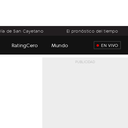
Día de San Cayetano
El pronóstico del tiempo
RatingCero
Mundo
EN VIVO