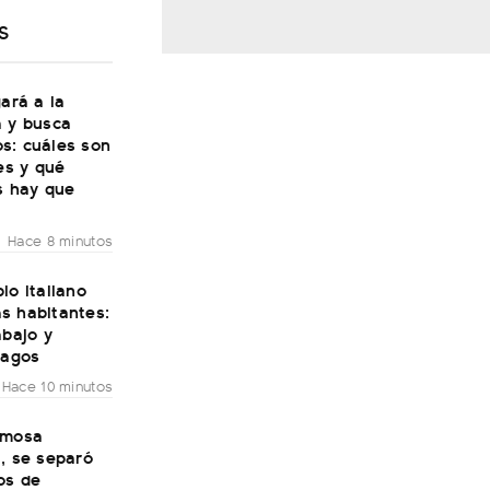
S
gará a la
a y busca
s: cuáles son
les y qué
s hay que
Hace 8 minutos
lo italiano
s habitantes:
abajo y
pagos
Hace 10 minutos
amosa
, se separó
os de