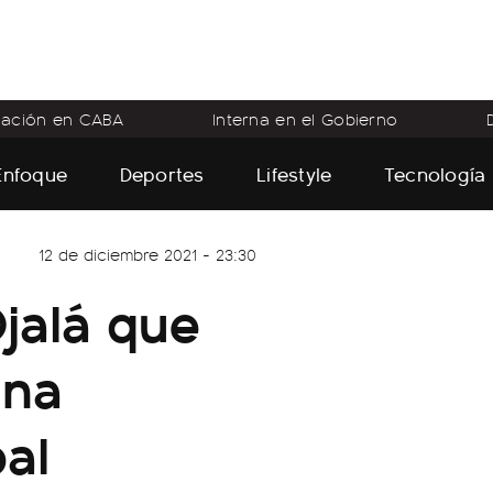
flación en CABA
Interna en el Gobierno
Enfoque
Deportes
Lifestyle
Tecnología
12 de diciembre 2021 - 23:30
jalá que
una
al