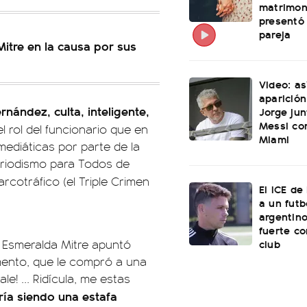
matrimon
presentó
pareja
Mitre en la causa por sus
Video: as
aparición
nández, culta, inteligente,
Jorge jun
Messi con
el rol del funcionario que en
Miami
ediáticas por parte de la
Periodismo para Todos de
rcotráfico (el Triple Crimen
El ICE de
a un futb
argentino
fuerte c
club
 Esmeralda Mitre apuntó
tamento, que le compró a una
le! ... Ridícula, me estas
ría siendo una estafa