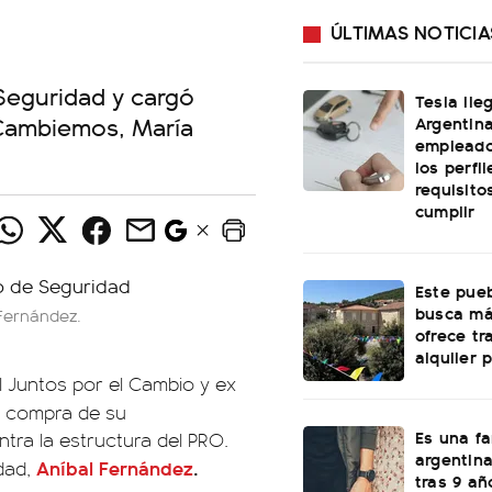
ÚLTIMAS NOTICIA
 Seguridad y cargó
Tesla lle
Cambiemos, María
Argentin
empleado
los perfi
requisito
cumplir
Este pueb
busca má
 Fernández.
ofrece tr
alquiler 
l Juntos por el Cambio y ex
a compra de su
Es una f
tra la estructura del PRO.
argentina
Aníbal Fernández
.
idad,
tras 9 añ