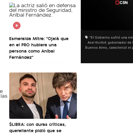
01:05
Esmeralda Mitre: "Ojalá que
🗣️ "El Gobierno sufrió una inmens
Axel Kicillof, gobernador de la 
en el PRO hubiera una
Buenos Aires, caracterizó el pr
persona como Aníbal
de Inviolabilidad de la Propie
Fernández"
como "una lista sábana con tem
y destacó "la movilización popu
declaración fue desde el sant
Cayetano, donde también advir
sociedad no solo sufre porque 
que también está endeu
$LIBRA: con duras críticas,
querellante pidió que se