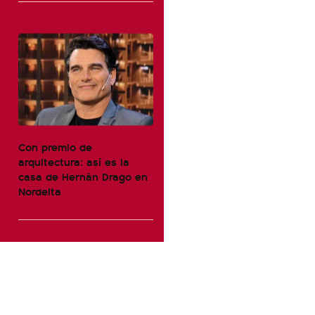
Con premio de
arquitectura: así es la
casa de Hernán Drago en
Nordelta