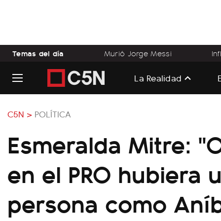
Temas del día
Murió Jorge Messi
In
La Realidad
C5N >
POLÍTICA
Esmeralda Mitre: "O
en el PRO hubiera 
persona como Aníb