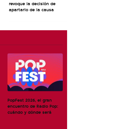
revoque la decisión de
apartarlo de la causa
PopFest 2026, el gran
encuentro de Radio Pop:
cuándo y dónde será