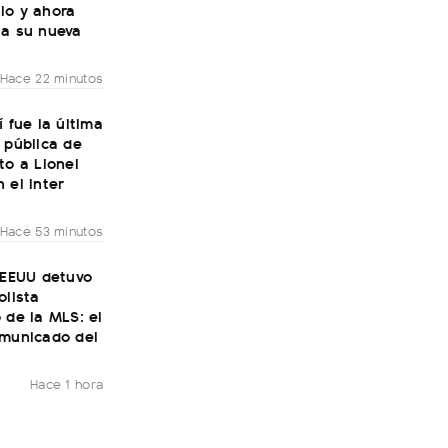
io y ahora
 a su nueva
Hace 22 minutos
í fue la última
 pública de
to a Lionel
 el Inter
Hace 53 minutos
 EEUU detuvo
olista
 de la MLS: el
omunicado del
Hace 1 hora