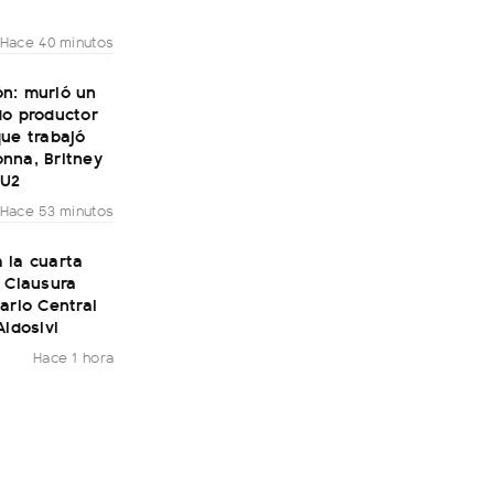
Hace 40 minutos
n: murió un
do productor
ue trabajó
nna, Britney
 U2
Hace 53 minutos
 la cuarta
 Clausura
ario Central
Aldosivi
Hace 1 hora