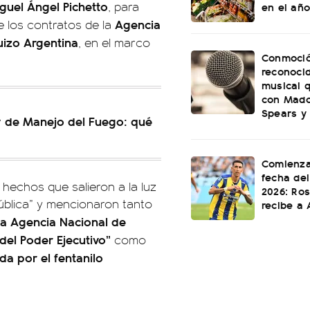
guel Ángel Pichetto
, para
en el año
Agencia
e los contratos de la
uizo Argentina
, en el marco
Conmoció
reconoci
musical q
con Mado
Spears y
ey de Manejo del Fuego: qué
Comienza
fecha del
s hechos que salieron a la luz
2026: Ros
ública” y mencionaron tanto
recibe a 
la Agencia Nacional de
del Poder Ejecutivo”
como
da por el fentanilo