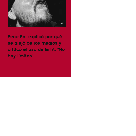
Fede Bal explicó por qué
se alejó de los medios y
criticó el uso de la IA: "No
hay límites"