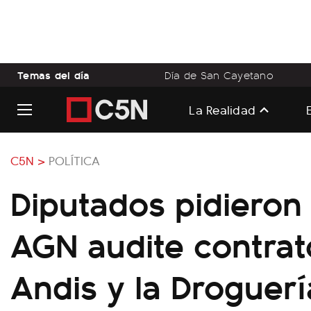
Temas del día
Día de San Cayetano
La Realidad
C5N >
POLÍTICA
Diputados pidieron
AGN audite contrat
Andis y la Droguerí