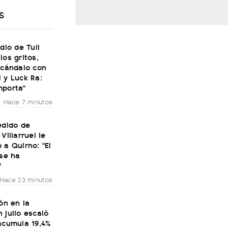
S
udio de Tuli
los gritos,
scándalo con
 y Luck Ra:
mporta"
Hace 7 minutos
edido de
Villarruel le
 a Quirno: "El
 se ha
"
Hace 23 minutos
ión en la
 julio escaló
acumula 19,4%