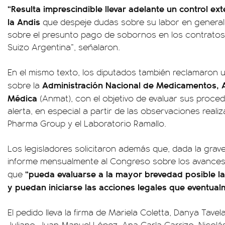
“Resulta imprescindible llevar adelante un control e
la Andis
que despeje dudas sobre su labor en general
sobre el presunto pago de sobornos en los contratos
Suizo Argentina”, señalaron.
En el mismo texto, los diputados también reclamaron u
Administración Nacional de Medicamentos, A
sobre la
Médica
(Anmat), con el objetivo de evaluar sus proce
alerta, en especial a partir de las observaciones real
Pharma Group y el Laboratorio Ramallo.
Los legisladores solicitaron además que, dada la grav
informe mensualmente al Congreso sobre los avances 
“pueda evaluarse a la mayor brevedad posible la
que
y puedan iniciarse las acciones legales que eventua
El pedido lleva la firma de Mariela Coletta, Danya Tavel
Juliano, Juan Manuel López, Ana Carla Carrizo, Nicolá