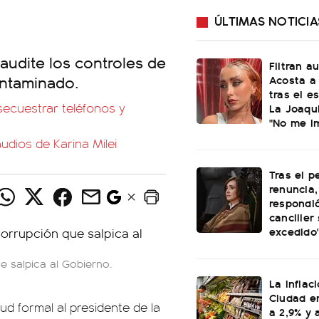
ÚLTIMAS NOTICIA
 audite los controles de
Filtran a
ontaminado.
Acosta a 
tras el e
secuestrar teléfonos y
La Joaqui
"No me i
 audios de Karina Milei
Tras el p
renuncia, 
respondió
canciller
excedido
e salpica al Gobierno.
La inflac
Ciudad en
ud formal al presidente de la
a 2,9% y 