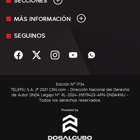
MÁS INFORMACIÓN
En Vivo
Minuto Uno
SEGUINOS
Mediakit
Política
Términos y condiciones
Sociedad
Rss
Economía
Enfoque
Edición Nº 1734
C5N Autos
TELEPIU S.A. |© 2021 C5N.com - Dirección Nacional del Derecho
de Autor DNDA Legajo N°: RL-2024-31679423-APN-DNDA#MJ -
RatingCero
Todos los derechos reservados.
Deportes
Lifestyle
Astrología