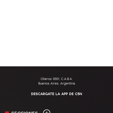
Olleros 3551, C.A.B.A.
Buenos Aires, Argentina
DESCARGATE LA APP DE C5N
SECCIONES