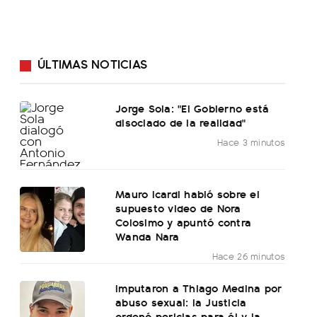
ÚLTIMAS NOTICIAS
Jorge Sola: "El Gobierno está
disociado de la realidad"
Hace 3 minutos
Mauro Icardi habló sobre el
supuesto video de Nora
Colosimo y apuntó contra
Wanda Nara
Hace 26 minutos
Imputaron a Thiago Medina por
abuso sexual: la Justicia
ordenó pericias para él y la