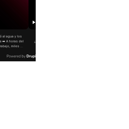
00:00
 y yo prefería tus mimos"
⭕ Tragedia en pleno partido Un futbolista de
ck Ra? La Joaqui presentó
24 años perdió la vida tras ser alcanzado por
va colaboración junto a
un rayo mientras disputaba un encuentro en
 las redes no tardaron en
el sur de Tailandia. El hecho ocurrió durante
udes entre la letra y las
una tormenta eléctrica y quedó registrado
 hizo tras su separación
por las cámaras. 📌 Otros nueve jugadores
rdobés. 🗣️ Frases como
resultaron heridos y fueron trasladados a un
s distintos" y "ya no te
hospital.
spertaron todo tipo de
 entre sus seguidores,
 no confirmó que el tema
n su expareja. ¿Vos qué
nsás? 🥺