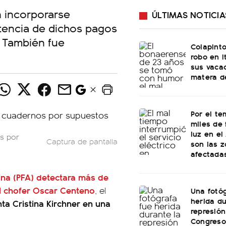
n incorporarse
ÚLTIMAS NOTICIA
tencia de dichos pagos
. También fue
Colapinto
robo en I
sus vacac
matera d
Por el te
miles de 
luz en el
os por
Captura de pantalla
son las 
afectada
tina (PFA) detectara más de
el chofer Oscar Centeno
, el
Una fotóg
herida du
nta Cristina Kirchner en una
represión
Congreso: