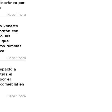
de cráneo por
o
Hace 1 hora
 a Roberto
oritán con
o: las
 que
ron rumores
ce
Hace 1 hora
espaldó a
tras el
 por el
 comercial en
Hace 1 hora