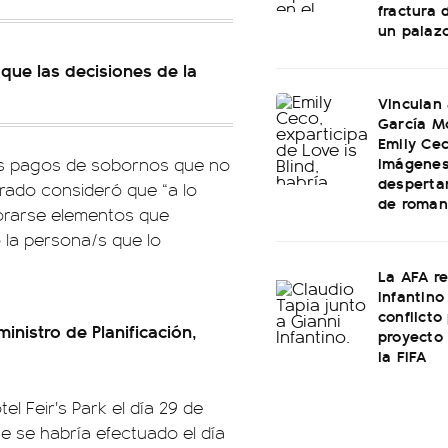
fractura 
un palaz
que las decisiones de la
Vinculan
García M
Emily Cec
imágenes
os pagos de sobornos que no
desperta
trado consideró que “a lo
de roman
porarse elementos que
 la persona/s que lo
La AFA r
Infantino 
conflicto
nistro de Planificación,
proyecto
la FIFA
el Feir's Park el día 29 de
e se habría efectuado el día