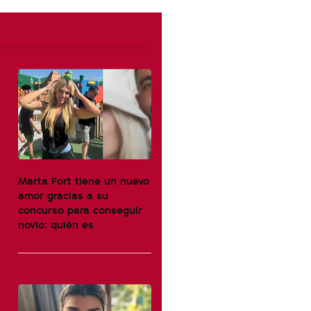
Marta Fort tiene un nuevo
amor gracias a su
concurso para conseguir
novio: quién es