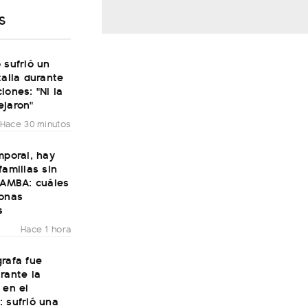
S
 sufrió un
talia durante
iones: "Ni la
ejaron"
Hace 30 minutos
mporal, hay
familias sin
 AMBA: cuáles
zonas
s
Hace 1 hora
rafa fue
rante la
 en el
 sufrió una