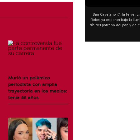
San Cayetano 📿: la fe venci
fieles ya esperan bajo la lluvi
día del patrono del pan y del 
personas acampan en Liniers
y pedir. 🎙️ @bernard
Murió un polémico
periodista con amplia
trayectoria en los medios:
tenía 66 años