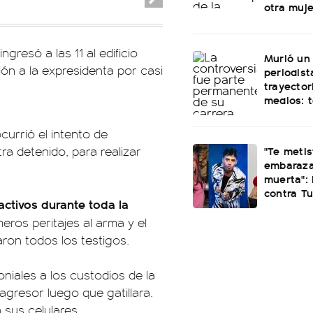
otra muje
gresó a las 11 al edificio
Murió un
ón a la expresidenta por casi
periodist
trayector
medios: 
currió el intento de
"Te meti
a detenido, para realizar
embaraza
muerta": 
contra Tu
 activos durante toda la
meros peritajes al arma y el
aron todos los testigos.
iales a los custodios de la
agresor luego que gatillara.
sus celulares.