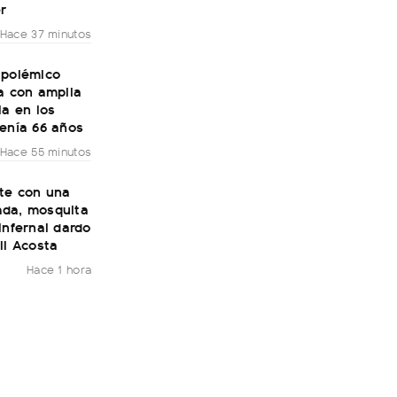
r
Hace 37 minutos
 polémico
a con amplia
ia en los
tenía 66 años
Hace 55 minutos
ste con una
da, mosquita
infernal dardo
li Acosta
Hace 1 hora