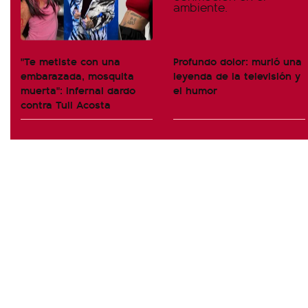
"Te metiste con una
Profundo dolor: murió una
embarazada, mosquita
leyenda de la televisión y
muerta": infernal dardo
el humor
contra Tuli Acosta