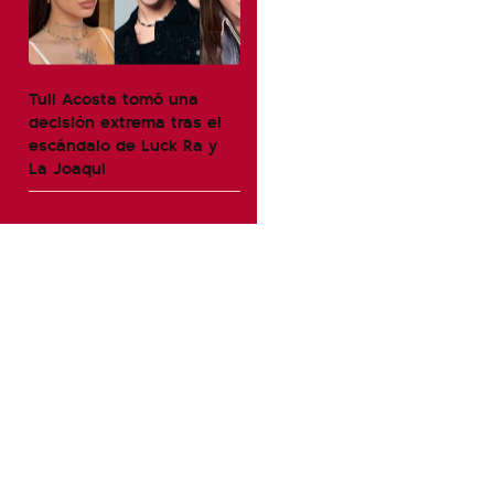
Tuli Acosta tomó una
decisión extrema tras el
escándalo de Luck Ra y
La Joaqui