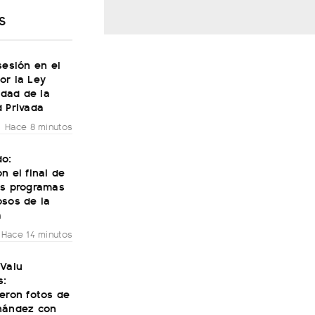
S
sesión en el
or la Ley
lidad de la
 Privada
Hace 8 minutos
do:
n el final de
os programas
osos de la
a
Hace 14 minutos
 Valu
s:
eron fotos de
nández con