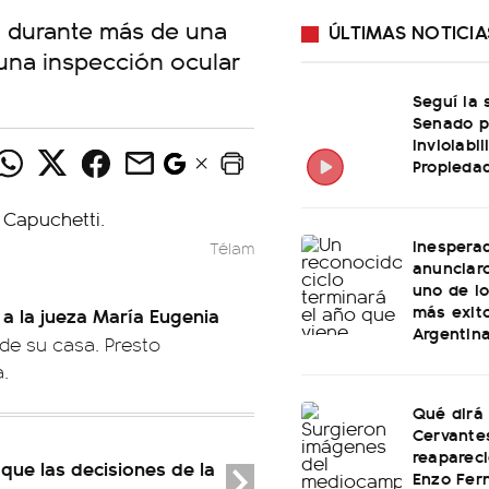
io durante más de una
ÚLTIMAS NOTICIA
ó una inspección ocular
Seguí la 
Senado p
Inviolabi
Propiedad
Inespera
Télam
anunciaro
uno de l
más exit
a a la jueza María Eugenia
Argentin
de su casa. Presto
.
Qué dirá
Cervante
reapareci
que las decisiones de la
Enzo Fer