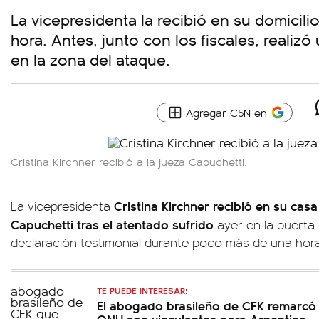
La vicepresidenta la recibió en su domicil
hora. Antes, junto con los fiscales, realiz
en la zona del ataque.
Agregar C5N en
Cristina Kirchner recibió a la jueza Capuchetti.
Cristina Kirchner recibió en su cas
La vicepresidenta
Capuchetti tras el atentado sufrido
ayer en la puerta 
declaración testimonial durante poco más de una hora
TE PUEDE INTERESAR:
El abogado brasileño de CFK remarcó 
ONU son vinculantes para Argentina