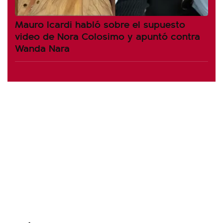
Mauro Icardi habló sobre el supuesto
video de Nora Colosimo y apuntó contra
Wanda Nara