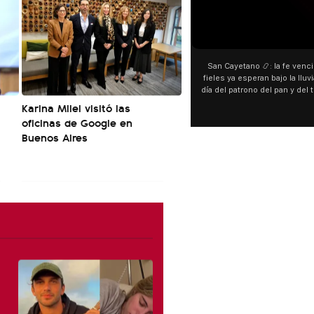
00:00
00:00
San Cayetano 📿: la fe venció al agua y los
“Preferís la joda y yo pref
fieles ya esperan bajo la lluvia ➡️ A horas del
¿Indirecta para Luck Ra? La
día del patrono del pan y del trabajo, miles de
"Te vi", su nueva colabor
personas acampan en Liniers para agradecer
Callejero Fino, y las redes
Karina Milei visitó las
y pedir. 🎙️ @bernardomagnago
encontrar similitudes entre
oficinas de Google en
declaraciones que hizo tra
Buenos Aires
del cantante cordobés. 🗣
"hablamos idiomas distinto
hago falta" despertaron 
especulaciones entre su
aunque la artista no confi
esté inspirado en su expa
pensás? 🥺