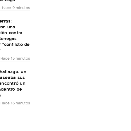
Hace 9 minutos
erras:
ron una
ión contra
Benegas
 "conflicto de
"
Hace 15 minutos
hallazgo: un
aseaba sus
 encontró un
adentro de
a
Hace 16 minutos