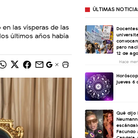
ÚLTIMAS NOTICIA
 en las vísperas de las
Docentes
 los últimos años había
universit
convocar
paro naci
12 de ag
Hace men
Horóscop
jueves 6 
Qué dijo 
Neumann 
escándal
Facundo 
Candela 