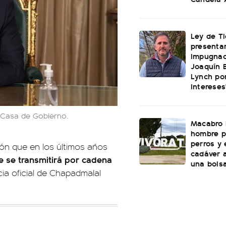
Ley de Ti
presenta
impugnac
Joaquín 
Lynch por
intereses
 Casa de Gobierno.
Macabro 
hombre p
perros y
ión que en los últimos años
cadáver 
e se transmitirá por cadena
una bols
ia oficial de Chapadmalal