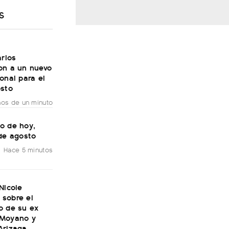
S
arios
on a un nuevo
onal para el
osto
os de un minuto
o de hoy,
de agosto
Hace 5 minutos
Nicole
sobre el
o de su ex
Moyano y
Arizaga