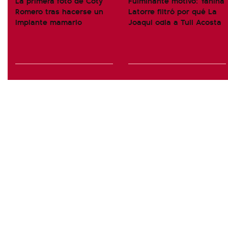
La primera foto de Coty
Fulminante motivo: Yanina
Romero tras hacerse un
Latorre filtró por qué La
implante mamario
Joaqui odia a Tuli Acosta