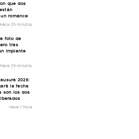
ron que dos
están
o un romance
Hace 25 minutos
a foto de
ero tras
un implante
Hace 29 minutos
lausura 2026:
gará la fecha
s son los dos
liberados
Hace 1 hora