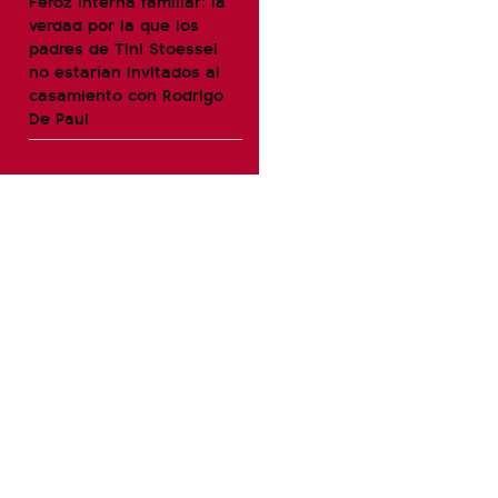
Feroz interna familiar: la
verdad por la que los
padres de Tini Stoessel
no estarían invitados al
casamiento con Rodrigo
De Paul