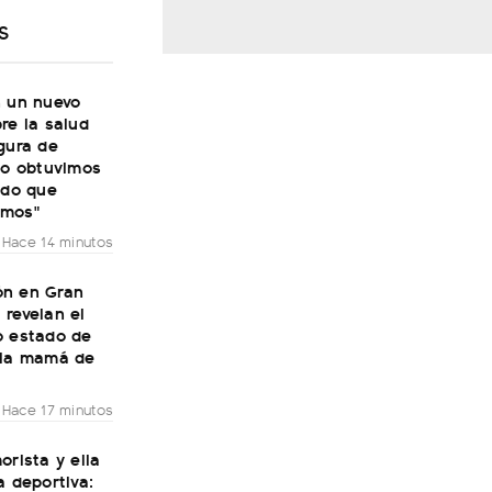
S
n un nuevo
re la salud
gura de
No obtuvimos
ado que
amos"
Hace 14 minutos
n en Gran
revelan el
o estado de
 la mamá de
Hace 17 minutos
orista y ella
a deportiva: