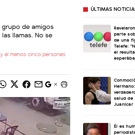
ÚLTIMAS NOTICIA
n grupo de amigos
Revelaro
 las llamas. No se
parte sob
de una fi
Telefe: "
el result
ó y al menos cinco personas
esperáb
Conmoció
Hermano: 
verdader
salud de
Juanicar
Él es hum
periodist