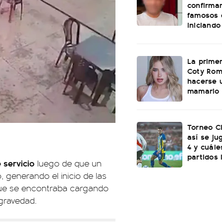
confirma
famosos 
iniciand
La primer
Coty Rom
hacerse 
mamario
Torneo C
así se ju
4 y cuále
partidos 
 servicio
luego de que un
o, generando el inicio de las
que se encontraba cargando
gravedad.