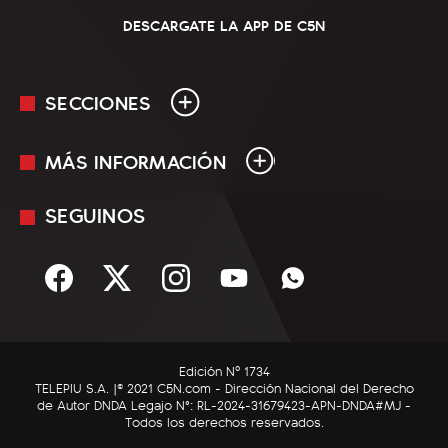
DESCARGATE LA APP DE C5N
SECCIONES
MÁS INFORMACIÓN
En Vivo
Minuto Uno
SEGUINOS
Mediakit
Política
Términos y condiciones
Sociedad
Rss
Economía
Enfoque
Edición Nº 1734
C5N Autos
TELEPIU S.A. |© 2021 C5N.com - Dirección Nacional del Derecho
de Autor DNDA Legajo N°: RL-2024-31679423-APN-DNDA#MJ -
RatingCero
Todos los derechos reservados.