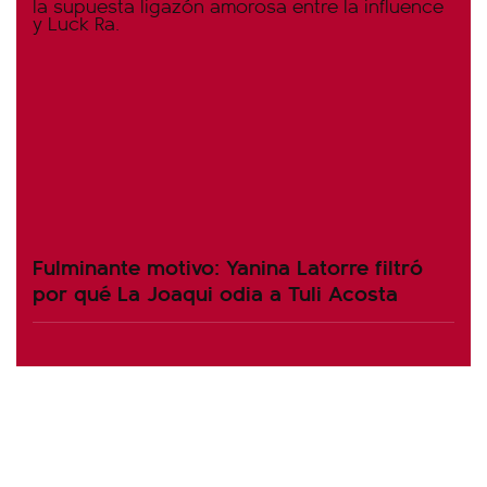
Fulminante motivo: Yanina Latorre filtró
por qué La Joaqui odia a Tuli Acosta