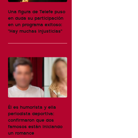
Una figura de Telefe puso
en duda su participación
en un programa exitoso:
"Hay muchas injusticias"
Él es humorista y ella
periodista deportiva:
confirmaron que dos
famosos están iniciando
un romance