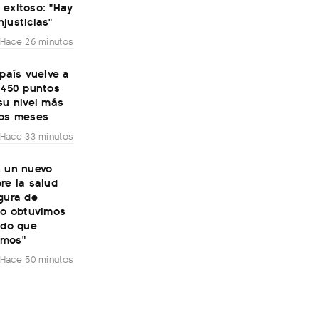
 exitoso: "Hay
justicias"
Hace 26 minutos
 país vuelve a
 450 puntos
su nivel más
dos meses
Hace 33 minutos
n un nuevo
re la salud
gura de
No obtuvimos
ado que
amos"
Hace 50 minutos