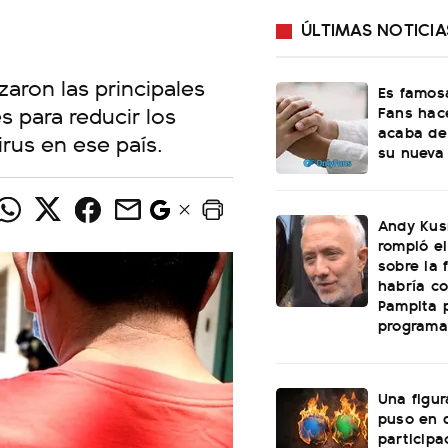
ÚLTIMAS NOTICIA
zaron las principales
Es famosa
s para reducir los
Fans hac
acaba de
rus en ese país.
su nueva
Andy Kus
rompió el
sobre la 
habría c
Pampita p
programa
Una figur
puso en 
participa