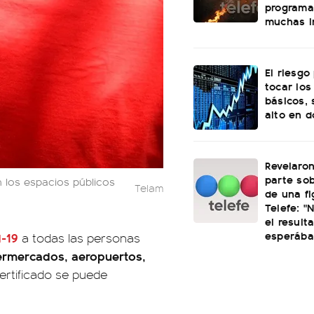
programa
muchas in
El riesgo
tocar los
básicos, 
alto en 
Revelaro
parte sob
 los espacios públicos
Telam
de una fi
Telefe: "
el result
esperáb
-19
a todas las personas
ermercados, aeropuertos,
certificado se puede