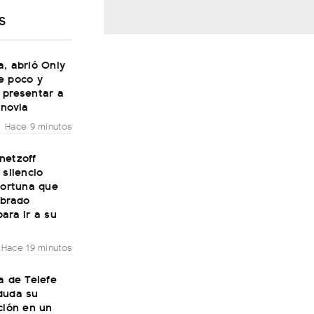
S
, abrió Only
e poco y
 presentar a
 novia
Hace 9 minutos
netzoff
 silencio
fortuna que
obrado
ara ir a su
Hace 19 minutos
a de Telefe
duda su
ción en un