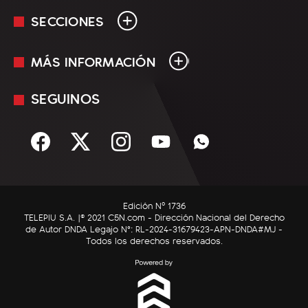
SECCIONES
MÁS INFORMACIÓN
En Vivo
Minuto Uno
SEGUINOS
Mediakit
Política
Términos y condiciones
Sociedad
Rss
Economía
Enfoque
Edición Nº 1736
C5N Autos
TELEPIU S.A. |© 2021 C5N.com - Dirección Nacional del Derecho
de Autor DNDA Legajo N°: RL-2024-31679423-APN-DNDA#MJ -
RatingCero
Todos los derechos reservados.
Deportes
Lifestyle