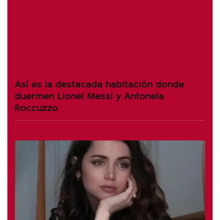
Así es la destacada habitación donde
duermen Lionel Messi y Antonela
Roccuzzo