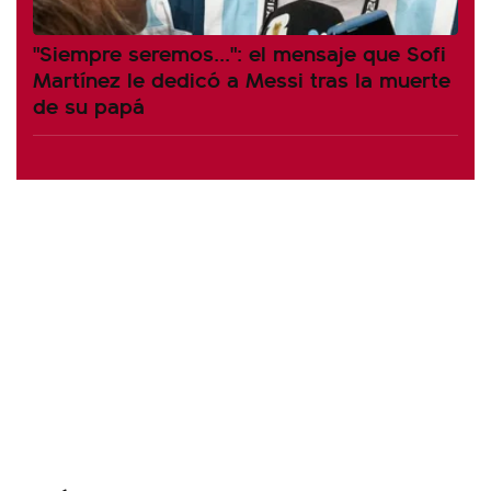
"Siempre seremos...": el mensaje que Sofi
Martínez le dedicó a Messi tras la muerte
de su papá