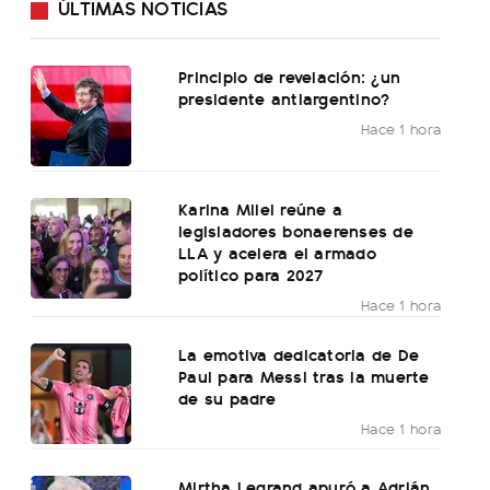
ÚLTIMAS NOTICIAS
Principio de revelación: ¿un
presidente antiargentino?
Hace 1 hora
Karina Milei reúne a
legisladores bonaerenses de
LLA y acelera el armado
político para 2027
Hace 1 hora
La emotiva dedicatoria de De
Paul para Messi tras la muerte
de su padre
Hace 1 hora
Mirtha Legrand apuró a Adrián