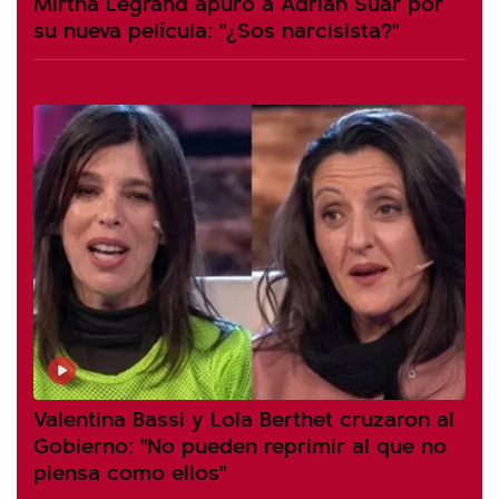
Mirtha Legrand apuró a Adrián Suar por
su nueva película: "¿Sos narcisista?"
Valentina Bassi y Lola Berthet cruzaron al
Gobierno: "No pueden reprimir al que no
piensa como ellos"