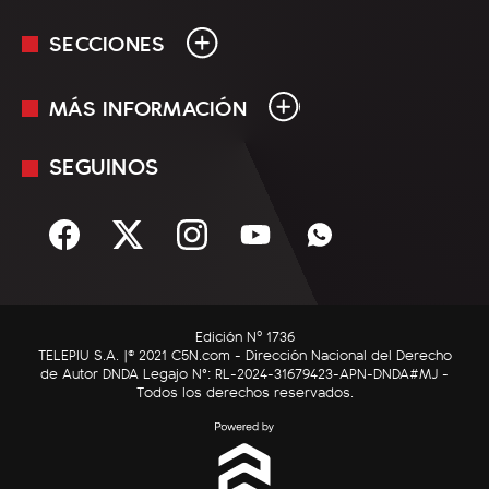
SECCIONES
MÁS INFORMACIÓN
En Vivo
Minuto Uno
SEGUINOS
Mediakit
Política
Términos y condiciones
Sociedad
Rss
Economía
Enfoque
Edición Nº 1736
C5N Autos
TELEPIU S.A. |© 2021 C5N.com - Dirección Nacional del Derecho
de Autor DNDA Legajo N°: RL-2024-31679423-APN-DNDA#MJ -
RatingCero
Todos los derechos reservados.
Deportes
Lifestyle