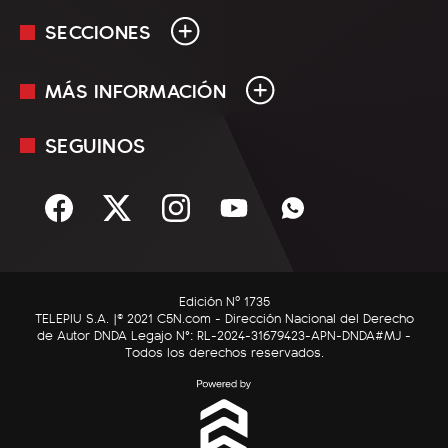
SECCIONES
MÁS INFORMACIÓN
En Vivo
Minuto Uno
SEGUINOS
Mediakit
Política
Términos y condiciones
Sociedad
Rss
Economía
Enfoque
Edición Nº 1735
C5N Autos
TELEPIU S.A. |© 2021 C5N.com - Dirección Nacional del Derecho
de Autor DNDA Legajo N°: RL-2024-31679423-APN-DNDA#MJ -
RatingCero
Todos los derechos reservados.
Deportes
Lifestyle