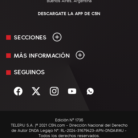
Buenos Aires, Argentina
DESCARGATE LA APP DE C5N
SECCIONES
MÁS INFORMACIÓN
En Vivo
Minuto Uno
SEGUINOS
Mediakit
Política
Términos y condiciones
Sociedad
Rss
Economía
Enfoque
Edición Nº 1735
C5N Autos
TELEPIU S.A. |© 2021 C5N.com - Dirección Nacional del Derecho
de Autor DNDA Legajo N°: RL-2024-31679423-APN-DNDA#MJ -
RatingCero
Todos los derechos reservados.