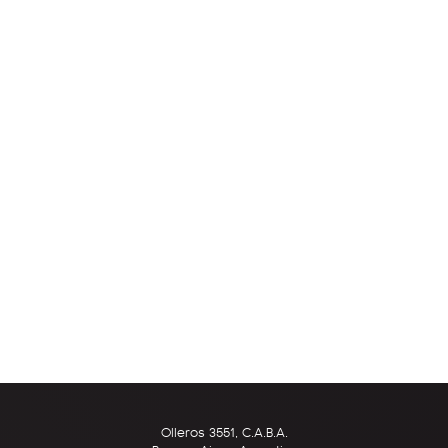
Olleros 3551, C.A.B.A.