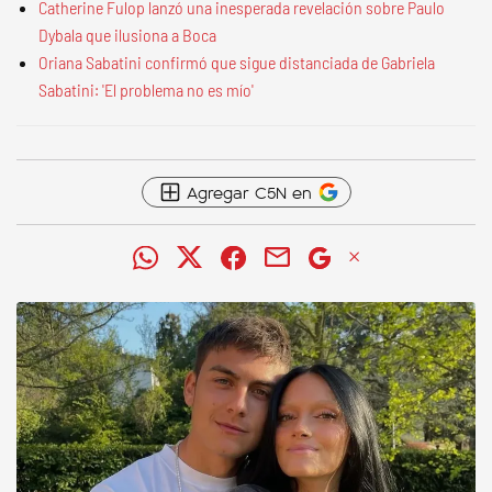
Catherine Fulop lanzó una inesperada revelación sobre Paulo
Dybala que ilusiona a Boca
Oriana Sabatini confirmó que sigue distanciada de Gabriela
Sabatini: 'El problema no es mío'
Agregar C5N en