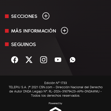
SECCIONES
MÁS INFORMACIÓN
En Vivo
Minuto Uno
SEGUINOS
Mediakit
Política
Términos y condiciones
Sociedad
Rss
Economía
Enfoque
Edición Nº 1733
C5N Autos
TELEPIU S.A. |© 2021 C5N.com - Dirección Nacional del Derecho
de Autor DNDA Legajo N°: RL-2024-31679423-APN-DNDA#MJ -
RatingCero
Todos los derechos reservados.
Deportes