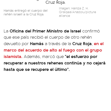
Imagen: Hamza Z. H.
Hamás entregó el cuerpo del
Qraiqea/Anadolu/picture
rehén israelí a la Cruz Roja.
alliance
Oficina del Primer Ministro de Israel
La
confirmó
que ese país recibió el cuerpo de otro rehén
Hamás
Cruz Roja
en el
devuelto por
a través de la
,
marco del acuerdo de alto al fuego con el grupo
islamista.
"el esfuerzo por
Además, marcó que
recuperar a nuestros rehenes continúa y no cejará
hasta que se recupere el último".