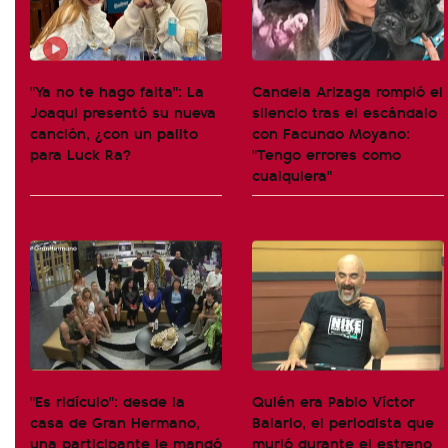
"Ya no te hago falta": La
Candela Arizaga rompió el
Joaqui presentó su nueva
silencio tras el escándalo
canción, ¿con un palito
con Facundo Moyano:
para Luck Ra?
"Tengo errores como
cualquiera"
"Es ridículo": desde la
Quién era Pablo Víctor
casa de Gran Hermano,
Balario, el periodista que
una participante le mandó
murió durante el estreno