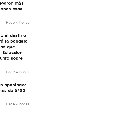
levaron más
llones cada
Hace 4 horas
ó el destino
rá la bandera
nas que
a Selección
riunfo sobre
a
Hace 4 horas
un apostador
 más de $400
Hace 4 horas