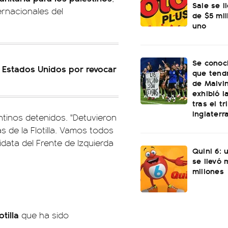
Sale se l
ernacionales del
de $5 mi
uno
Se conoci
 a Estados Unidos por revocar
que tend
de Malvi
exhibió l
tras el t
Inglaterr
tinos detenidos. "Detuvieron
s de la Flotilla. Vamos todos
idata del Frente de Izquierda
Quini 6: 
se llevó
millones
tilla
que ha sido