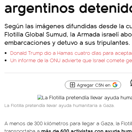
argentinos detenid
Según las imágenes difundidas desde la cue
Flotilla Global Sumud, la Armada israelí abo
embarcaciones y detuvo a sus tripulantes.
Donald Trump dio a Hamas cuatro días para acepta
Un informe de la ONU advierte que Israel comete g
Agregar C5N en
La Flotilla pretendía llevar ayuda humanitaria a Gaza.
A menos de 300 kilómetros para llegar a Gaza, la Floti
más de 600 activistas con ayuda huma
transportaba a