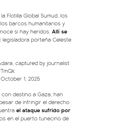
a Flotilla Global Sumud, los
 los barcos humanitarios y
Allí se
noce si hay heridos.
x legisladora porteña Celeste
Adara, captured by journalist
gWTmQk
)
October 1, 2025
a con destino a Gaza, han
pesar de infringir el derecho
el ataque sufrido por
uentra
s en el puerto tunecino de