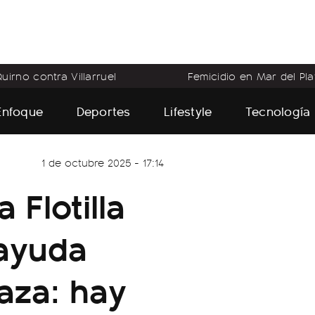
uirno contra Villarruel
Femicidio en Mar del Pla
Enfoque
Deportes
Lifestyle
Tecnología
1 de octubre 2025 - 17:14
a Flotilla
ayuda
aza: hay