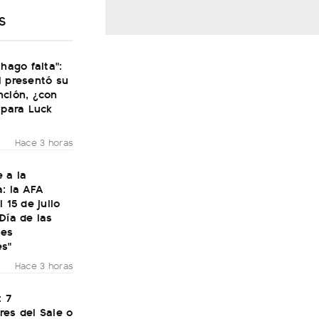
S
 hago falta":
i presentó su
nción, ¿con
 para Luck
Hace 3 horas
 a la
: la AFA
 15 de julio
Día de las
nes
es"
Hace 3 horas
: 7
res del Sale o