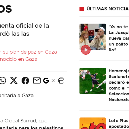
os
ÚLTIMAS NOTICIA
nta oficial de la
"Ya no te
rdó las las
La Joaqu
nueva ca
un palito
Ra?
r su plan de paz en Gaza
enocidio en Gaza
Homenaje
Scaloneta
declaró el
como el "
Seleccio
Nacional
Loto Plus
lla Global Sumud, que
apostado
nitaria para los palestinos
,