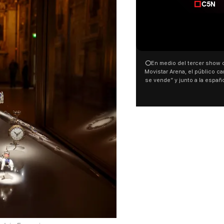
00:00
00:32
⭕En medio del tercer show de Rosalia en el
Con una proyección frente a
Movistar Arena, el público cantó “la patria no
distintas organizaciones y 
se vende” y junto a la española. El momento
manifestaron su rechazo al 
ocurrió a dos días de la votación de la Ley de
busca modificar la Ley de Tier
Tierras.
pudo ver cómo convocaron a 
este 6 de agosto con una pr
luces en el Congreso que mo
Malvinas y las inscripciones: 
son argentinas. Los desaparec
El resto del territorio, también”.