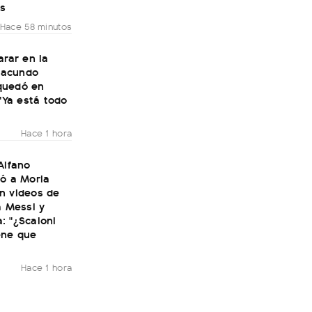
os
Hace 58 minutos
arar en la
 Facundo
quedó en
 "Ya está todo
Hace 1 hora
Alfano
ió a Moria
n videos de
a Messi y
: "¿Scaloni
ene que
Hace 1 hora