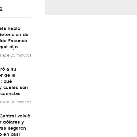
S
ela habló
detención de
ido Facundo
qué dijo
Hace 25 minutos
iró a su
r de la
a: qué
 y cuáles son
ecuencias
Hace 38 minutos
Central volvió
r dólares y
vas llegaron
o en casi