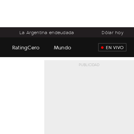
La Argentina endeudada
Dólar hoy
RatingCero
Mundo
EN VIVO