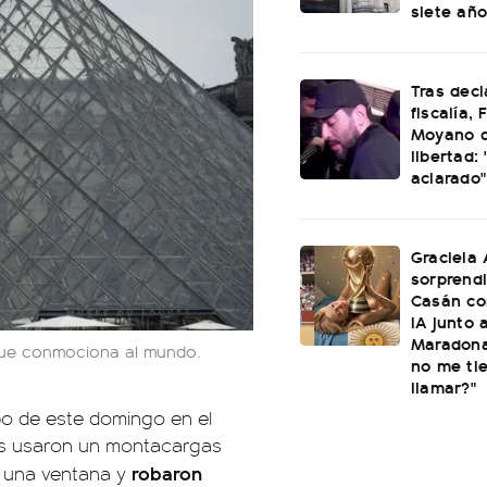
siete añ
Tras decl
fiscalía,
Moyano 
libertad:
aclarado"
Graciela 
sorprend
Casán co
IA junto 
Maradona
que conmociona al mundo.
no me ti
llamar?"
bo de este domingo en el
s usaron un montacargas
robaron
n una ventana y