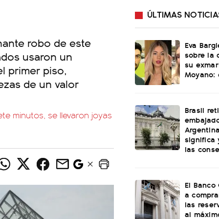
ÚLTIMAS NOTICIA
nante robo de este
Eva Bargi
dos usaron un
sobre la 
su exmar
l primer piso,
Moyano: 
ezas de un valor
Brasil ret
te minutos, se llevaron joyas
embajado
Argentin
significa
las cons
El Banco 
a compra
las reser
al máxim