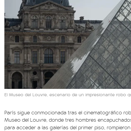
El Museo del Louvre, escenario de un impresionante robo 
París sigue conmocionada tras el cinematográfico ro
Museo del Louvre, donde tres hombres encapuchado
para acceder a las galerías del primer piso, rompiero