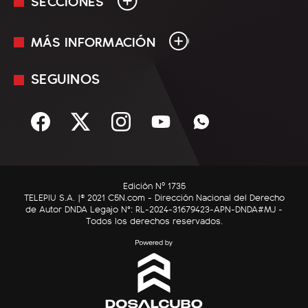
SECCIONES
MÁS INFORMACIÓN
En Vivo
Minuto Uno
SEGUINOS
Mediakit
Política
Términos y condiciones
Sociedad
Rss
Economía
Enfoque
Edición Nº 1735
C5N Autos
TELEPIU S.A. |© 2021 C5N.com - Dirección Nacional del Derecho
de Autor DNDA Legajo N°: RL-2024-31679423-APN-DNDA#MJ -
RatingCero
Todos los derechos reservados.
Deportes
Lifestyle
Astrología