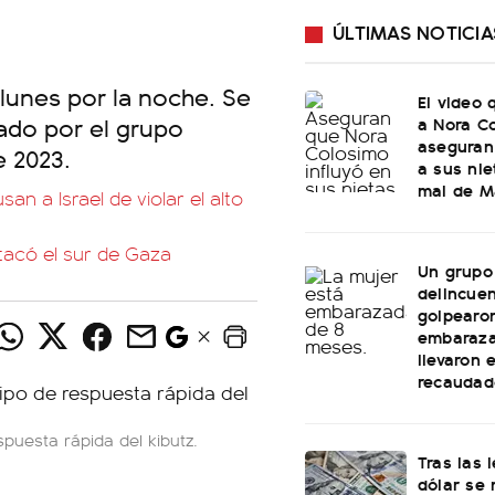
ÚLTIMAS NOTICIA
 lunes por la noche. Se
El video 
vado por el grupo
a Nora C
aseguran
e 2023.
a sus nie
mal de Ma
n a Israel de violar el alto
atacó el sur de Gaza
Un grupo
delincue
golpearo
embaraza
llevaron 
recaudad
spuesta rápida del kibutz.
Tras las 
dólar se