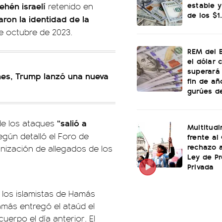
estable y
rehén israelí
retenido en
de los $1
aron la identidad de la
de octubre de 2023.
REM del 
el dólar 
superará 
ones, Trump lanzó una nueva
fin de añ
gurúes d
“salió a
de los ataques
Multitud
según detalló el Foro de
frente al
rechazo a
anización de allegados de los
Ley de P
Privada
 los islamistas de Hamás
amás entregó el ataúd el
uerpo el día anterior. El