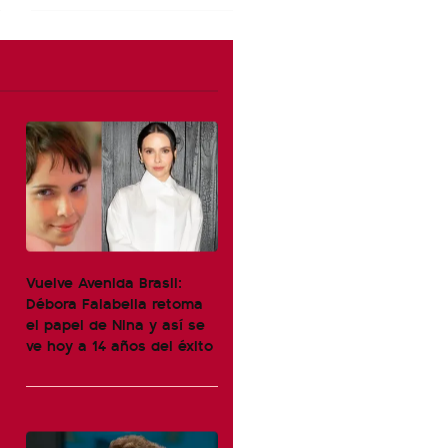
Vuelve Avenida Brasil:
Débora Falabella retoma
el papel de Nina y así se
ve hoy a 14 años del éxito