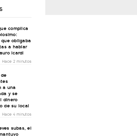
S
que complica
olosimo:
 que obligaba
tas a hablar
uro Icardi
Hace 2 minutos
 de
ntes
n a una
da y se
el dinero
o de su local
Hace 4 minutos
leves subas, el
 mantuvo