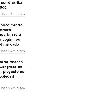
 cerró arriba
.500
Hace 11 minutos
Banco Central:
cerrará
los $1.650 a
o según los
el mercado
Hace 34 minutos
inaria marcha
 Congreso en
l proyecto de
ropiedad
Hace 34 minutos