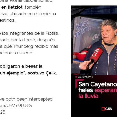
de la Flotilla Global Sumud,
 en Ketziot
, también
idad ubicada en el desierto
estinos.
os integrantes de la Flotilla,
ábado por la tarde, después
nsa que Thunberg recibió más
ncionario sueco.
 obligaron a besar la
un ejemplo", sostuvo Çelik.
 have both been intercepted
.com/UhVm9tIU4G
025