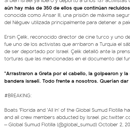
Si bien Israel ya liberó y deportó a unos 137 activistas 
aún hay más de 350 de ellos que continúan recluidos
conocida como Ansar III, una prisión de máxima segur
del Néguev utilizada principalmente para detener a pal
Ersin Çelik, reconocido director de cine turco y uno de l
fue uno de los activistas que arribaron a Turquia el s
de ser deportado por Israel. Çelik detalló ante la pre
torturas que las mencionadas en el documento del fu
"Arrastraron a Greta por el cabello, la golpearon y la
bandera israelí. Todo frente a nosotros. Querían dar 
#BREAKING
:
Boats 'Florida and 'All In' of the Global Sumud Flotilla
and all crew members abducted by Israel.
pic.twitter
— Global Sumud Flotilla (@global_sumud)
October 2, 2