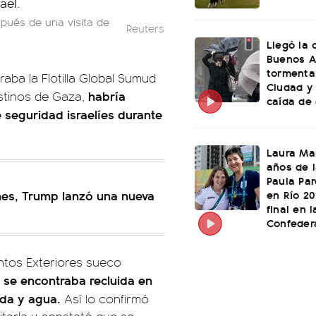
pués de una visita de
Reuters
Llegó la 
Buenos A
tormenta
raba la Flotilla Global Sumud
Ciudad y
habría
estinos de Gaza,
caída de 
e seguridad israelíes durante
Laura Mar
años de 
Paula Par
en Río 20
ones, Trump lanzó una nueva
final en l
Confeder
ntos Exteriores sueco
ta se encontraba recluida en
da y agua.
Así lo confirmó