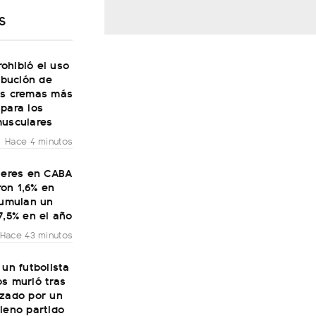
S
ohibió el uso
ribución de
as cremas más
para los
musculares
Hace 4 minutos
ileres en CABA
on 1,6% en
cumulan un
7,5% en el año
Hace 43 minutos
 un futbolista
s murió tras
nzado por un
leno partido