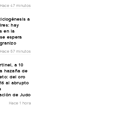
Hace 47 minutos
ciclogénesis a
ires: hay
s en la
 se espera
granizo
Hace 57 minutos
tinel, a 10
la hazaña de
eto: del oro
16 al abrupto
a
ación de Judo
Hace 1 hora