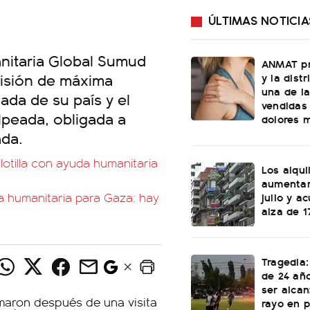
ÚLTIMAS NOTICIA
anitaria Global Sumud
ANMAT pr
risión de máxima
y la dist
una de l
da de su país y el
vendidas 
olpeada, obligada a
dolores 
ada.
 flotilla con ayuda humanitaria
Los alqu
aumentar
julio y a
da humanitaria para Gaza: hay
alza de 1
Tragedia:
de 24 año
ser alca
rayo en p