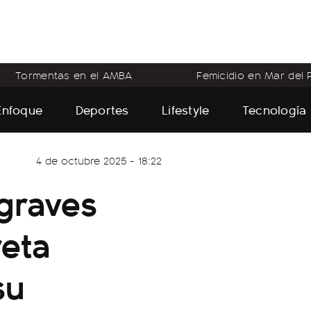
Tormentas en el AMBA
Femicidio en Mar del P
Enfoque
Deportes
Lifestyle
Tecnología
4 de octubre 2025 - 18:22
 graves
reta
su