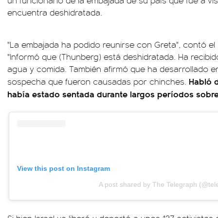
un funcionario de la embajada de su país que fue a vis
encuentra deshidratada.
"La embajada ha podido reunirse con Greta", contó 
"Informó que (Thunberg) está deshidratada. Ha recibid
agua y comida. También afirmó que ha desarrollado 
Habló d
sospecha que fueron causadas por chinches.
había estado sentada durante largos períodos sobre
View this post on Instagram
A post shared by The Telegraph (@tel