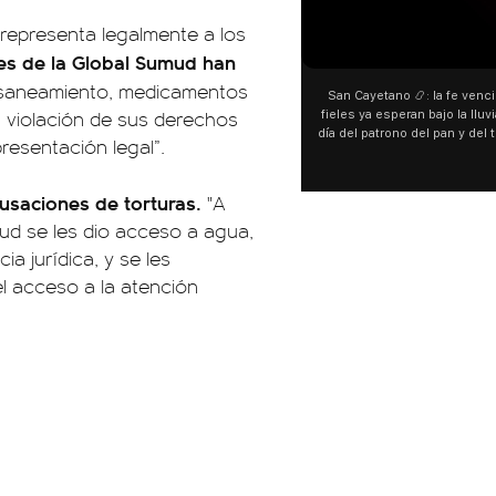
representa legalmente a los
00:00
tes de la Global Sumud han
 saneamiento, medicamentos
San Cayetano 📿: la fe venció a
a violación de sus derechos
fieles ya esperan bajo la lluvia 
día del patrono del pan y del tra
resentación legal”.
personas acampan en Liniers pa
y pedir. 🎙️ @bernardoma
cusaciones de torturas.
"A
d se les dio acceso a agua,
a jurídica, y se les
l acceso a la atención