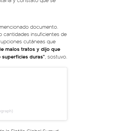
itarla y constató que se
el mencionado documento.
o cantidades insuficientes de
erupciones cutáneas que
e malos tratos y dijo que
 superficies duras"
, sostuvo.
egraph)