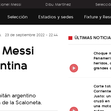
Lionel Messi
Dibu Martínez
Selecció
Selección
Estadios y sedes
Fixture y Re
A
23 de septiembre 2022 - 22:44
ÚLTIMAS NOTICIA
e Messi
Choque m
Panameri
ntina
heridos, 
grandes 
Corte tot
Corriente
itán argentino
Justo: u
cruzó en 
 de la Scaloneta.
una moto
autos