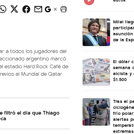
Milei lle
participa
asunción
de la Esp
rar a todos los jugadores del
eleccionado argentino marcó
El dólar c
 el estadio Hard Rock Café de
semana c
alcista y
revios al Mundial de Qatar
$1.500
Tras el p
ciclogéne
e filtró el día que Thiago
frío polar
oca
alertas p
temperat
extremas