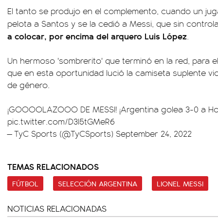
El tanto se produjo en el complemento, cuando un jug
pelota a Santos y se la cedió a Messi, que sin controla
a colocar, por encima del arquero Luis López
.
Un hermoso 'sombrerito' que terminó en la red, para el d
que en esta oportunidad lució la camiseta suplente viol
de género.
¡GOOOOLAZOOO DE MESSI! ¡Argentina golea 3-0 a Ho
pic.twitter.com/D3l5tGMeR6
— TyC Sports (@TyCSports)
September 24, 2022
TEMAS RELACIONADOS
FÚTBOL
SELECCIÓN ARGENTINA
LIONEL MESSI
NOTICIAS RELACIONADAS