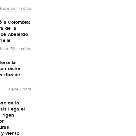
Hace 24 minutos
gó a Colombia:
rá de la
 de Abelardo
riella
Hace 53 minutos
ierra la
on racha
 arriba de
Hace 1 hora
aso de la
sis llega el
: rigen
or
uras
 y viento