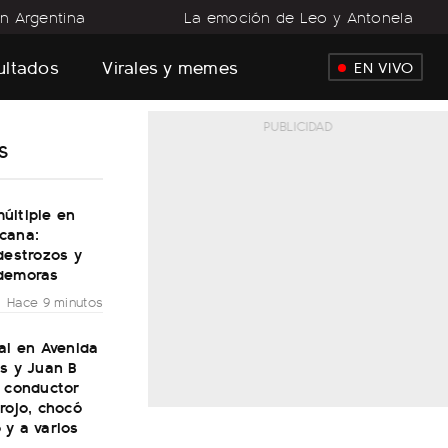
n Argentina
La emoción de Leo y Antonela
sultados
Virales y memes
EN VIVO
S
últiple en
cana:
destrozos y
demoras
Hace 9 minutos
al en Avenida
s y Juan B
n conductor
rojo, chocó
 y a varios