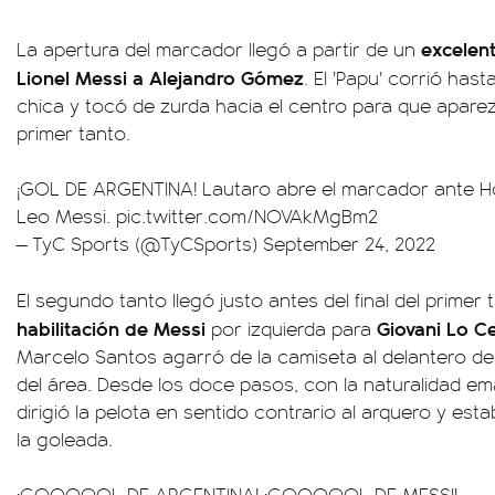
excelen
La apertura del marcador llegó a partir de un
Lionel Messi a Alejandro Gómez
. El 'Papu' corrió hast
chica y tocó de zurda hacia el centro para que aparezc
primer tanto.
¡GOL DE ARGENTINA! Lautaro abre el marcador ante
Leo Messi.
pic.twitter.com/NOVAkMgBm2
— TyC Sports (@TyCSports)
September 24, 2022
El segundo tanto llegó justo antes del final del primer
habilitación de Messi
Giovani Lo C
por izquierda para
Marcelo Santos agarró de la camiseta al delantero del V
del área. Desde los doce pasos, con la naturalidad e
dirigió la pelota en sentido contrario al arquero y est
la goleada.
¡GOOOOOL DE ARGENTINA! ¡GOOOOOL DE MESSI!