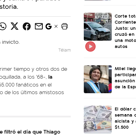
storia.
Corte tot
Corriente
Justo: u
cruzó en 
una moto
autos
Télam
Milei lle
primer tiempo y otros dos de
participa
la
quillada, a los '68-,
asunción
65.000 fanáticos en el
de la Esp
o de los últimos amistosos
El dólar c
semana c
alcista y
$1.500
e filtró el día que Thiago