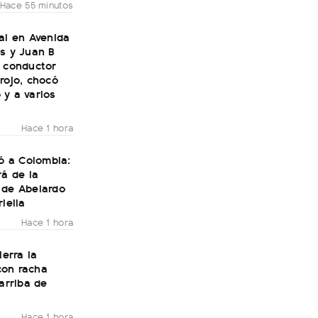
Hace 55 minutos
al en Avenida
s y Juan B
n conductor
rojo, chocó
 y a varios
Hace 1 hora
gó a Colombia:
rá de la
 de Abelardo
riella
Hace 1 hora
ierra la
on racha
 arriba de
Hace 1 hora