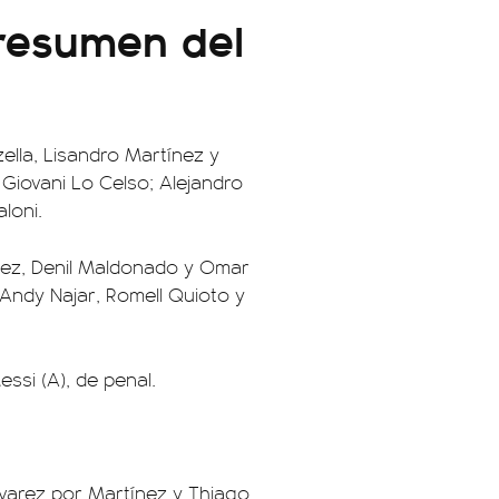
 resumen del
ella, Lisandro Martínez y
 Giovani Lo Celso; Alejandro
loni.
dez, Denil Maldonado y Omar
; Andy Najar, Romell Quioto y
ssi (A), de penal.
lvarez por Martínez y Thiago