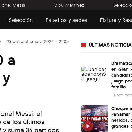
Lionel Messi
Dibu Martínez
Selecció
Selección
Estadios y sedes
Fixture y Re
A
23 de septiembre 2022 - 21:05
ÚLTIMAS NOTICIA
0 a
Dramátic
en Gran 
 y
candidato
juego po
familia
Hace men
Choque m
onel Messi, el
Panameri
heridos, 
 de los últimos
grandes 
2 y suma 34 partidos