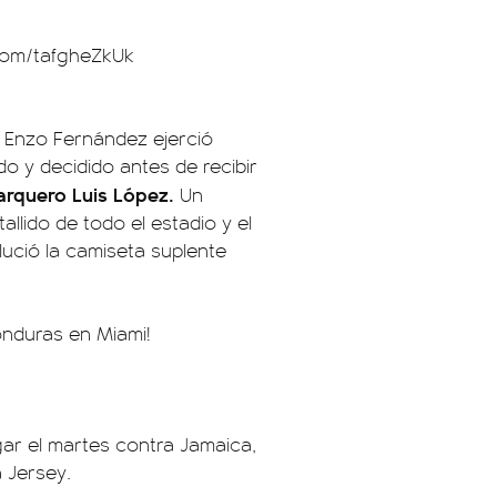
.com/tafgheZkUk
o Enzo Fernández ejerció
ado y decidido antes de recibir
 arquero Luis López.
Un
allido de todo el estadio y el
 lució la camiseta suplente
nduras en Miami!
gar el martes contra Jamaica,
 Jersey.