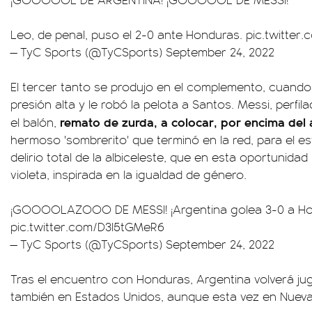
Leo, de penal, puso el 2-0 ante Honduras.
pic.twitter
— TyC Sports (@TyCSports)
September 24, 2022
El tercer tanto se produjo en el complemento, cuand
presión alta y le robó la pelota a Santos. Messi, perfil
remato de zurda, a colocar, por encima del
el balón,
hermoso 'sombrerito' que terminó en la red, para el est
delirio total de la albiceleste, que en esta oportunidad
violeta, inspirada en la igualdad de género.
¡GOOOOLAZOOO DE MESSI! ¡Argentina golea 3-0 a Ho
pic.twitter.com/D3l5tGMeR6
— TyC Sports (@TyCSports)
September 24, 2022
Tras el encuentro con Honduras, Argentina volverá ju
también en Estados Unidos, aunque esta vez en Nueva