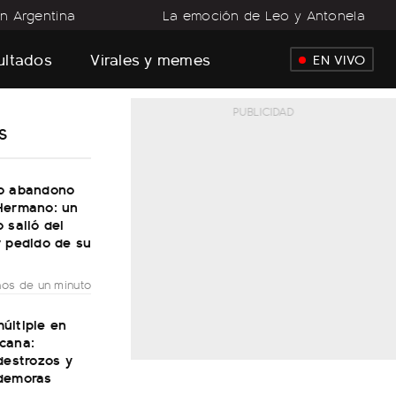
n Argentina
La emoción de Leo y Antonela
sultados
Virales y memes
EN VIVO
S
o abandono
Hermano: un
 salió del
r pedido de su
os de un minuto
últiple en
cana:
destrozos y
demoras