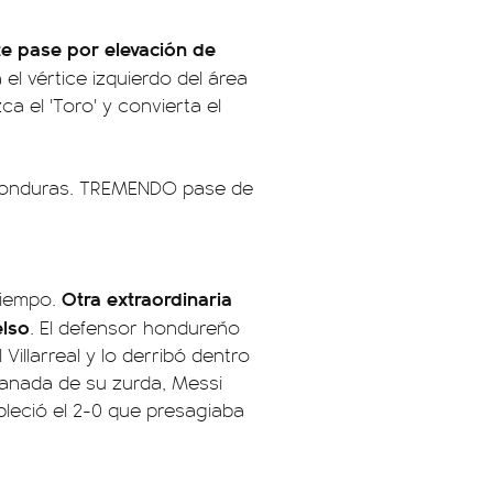
te pase por elevación de
a el vértice izquierdo del área
a el 'Toro' y convierta el
 Honduras. TREMENDO pase de
Otra extraordinaria
 tiempo.
elso
. El defensor hondureño
illarreal y lo derribó dentro
manada de su zurda, Messi
ableció el 2-0 que presagiaba