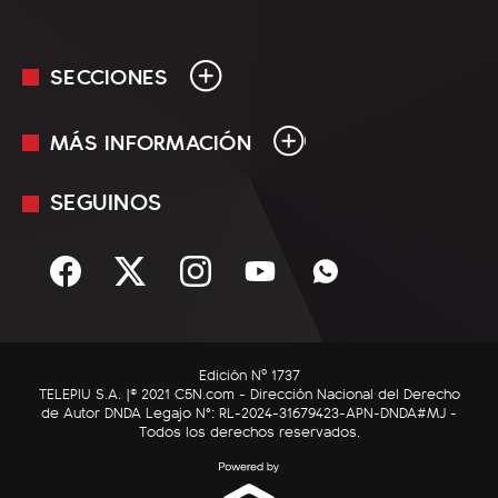
SECCIONES
MÁS INFORMACIÓN
En Vivo
Minuto Uno
SEGUINOS
Mediakit
Política
Términos y condiciones
Sociedad
Rss
Economía
Enfoque
Edición Nº 1737
C5N Autos
TELEPIU S.A. |© 2021 C5N.com - Dirección Nacional del Derecho
de Autor DNDA Legajo N°: RL-2024-31679423-APN-DNDA#MJ -
RatingCero
Todos los derechos reservados.
Deportes