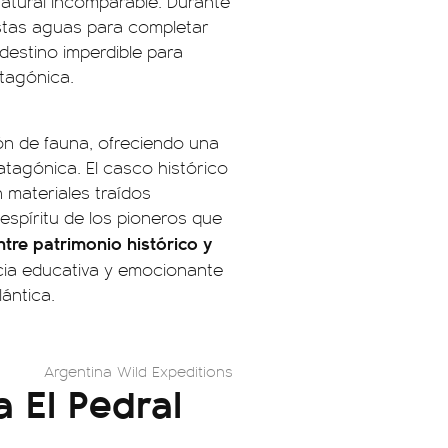
atural incomparable. Durante
 estas aguas para completar
 destino imperdible para
tagónica.
ión de fauna, ofreciendo una
atagónica. El casco histórico
n materiales traídos
espíritu de los pioneros que
ntre patrimonio histórico y
cia educativa y emocionante
ántica.
Argentina Wild Expeditions
 El Pedral