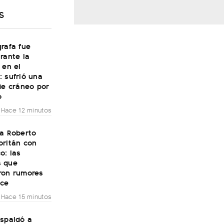
S
rafa fue
rante la
 en el
 sufrió una
de cráneo por
o
Hace 12 minutos
 a Roberto
oritán con
o: las
 que
ron rumores
ce
Hace 15 minutos
espaldó a