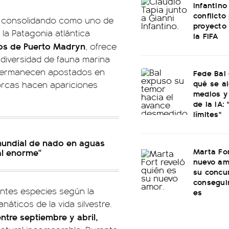
Infantino 
conflicto
á consolidando como uno de
proyecto
 la Patagonia atlántica
la FIFA
ros de Puerto Madryn
, ofrece
 diversidad de fauna marina
 permanecen apostados en
Fede Bal 
qué se al
orcas hacen apariciones
medios y 
de la IA:
límites"
mundial de nado en aguas
Marta For
al enorme"
nuevo am
su concu
conseguir
rentes especies según la
es
áticos de la vida silvestre.
ntre septiembre y abril,