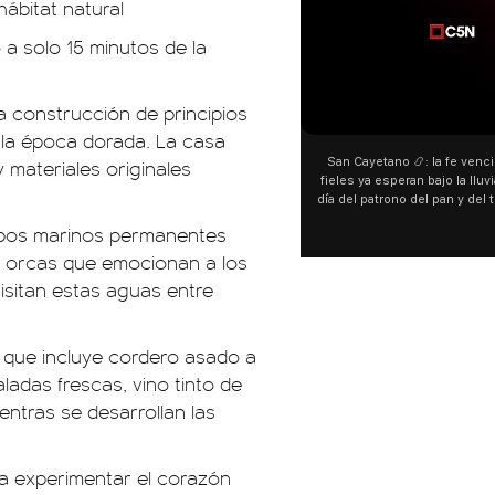
ábitat natural
o a solo 15 minutos de la
a construcción de principios
e la época dorada. La casa
San Cayetano 📿: la fe venci
y materiales originales
fieles ya esperan bajo la lluvi
día del patrono del pan y del 
personas acampan en Liniers
lobos marinos permanentes
y pedir. 🎙️ @bernard
e orcas que emocionan a los
 visitan estas aguas entre
l que incluye cordero asado a
ladas frescas, vino tinto de
entras se desarrollan las
ra experimentar el corazón