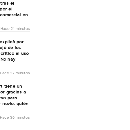
tras el
 por el
 comercial en
Hace 21 minutos
explicó por
ejó de los
criticó el uso
 "No hay
Hace 27 minutos
t tiene un
or gracias a
rso para
 novio: quién
Hace 36 minutos