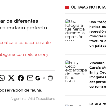
ÚLTIMAS NOTICIA
tar de diferentes
Una fotóg
calendario perfecto
herida du
represión
Congreso:
fractura 
ideal para conocer durante
un palaz
Patagonia con naturaleza y
Vinculan
García M
Emily Cec
imágenes
desperta
de roman
Argentina Wild Expeditions
La AFA r