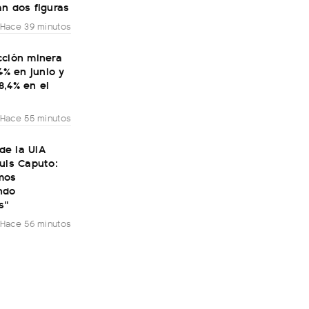
n dos figuras
Hace 39 minutos
cción minera
,4% en junio y
8,4% en el
Hace 55 minutos
 de la UIA
uis Caputo:
mos
ndo
s"
Hace 56 minutos