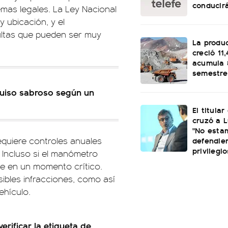
conducirá
emas legales. La Ley Nacional
 ubicación, y el
ultas que pueden ser muy
La produ
creció 11
acumula 
semestre
guiso sabroso según un
El titular
cruzó a L
"No esta
defendie
equiere controles anuales
privilegio
 Incluso si el manómetro
ne en un momento crítico.
ibles infracciones, como así
ehículo.
erificar la etiqueta de