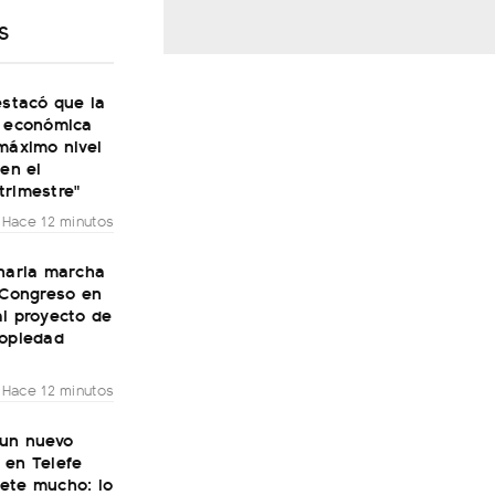
S
estacó que la
d económica
máximo nivel
 en el
trimestre"
Hace 12 minutos
inaria marcha
 Congreso en
l proyecto de
ropiedad
Hace 12 minutos
 un nuevo
 en Telefe
ete mucho: lo