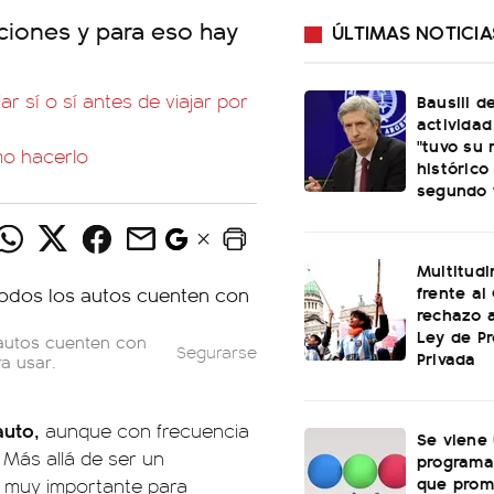
nciones y para eso hay
ÚLTIMAS NOTICIA
r sí o sí antes de viajar por
Bausili d
activida
"tuvo su 
mo hacerlo
histórico
segundo 
Multitud
frente al
rechazo a
Ley de P
 autos cuenten con
Segurarse
Privada
a usar.
auto,
aunque con frecuencia
Se viene
Más allá de ser un
programa
que prom
s muy importante para