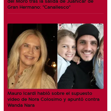
del Moro tras la salida de Juanicar de
Gran Hermano: "Canallesco"
Mauro Icardi habló sobre el supuesto
video de Nora Colosimo y apuntó contra
Wanda Nara