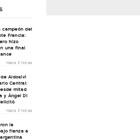
S
a campeón del
te Francia:
ero hizo
en una final
Dance
Hace 3 horas
 de Aldosivi
rio Central:
desde mitad
a y Ángel Di
elicitó
Hace 3 horas
ron la
bajo fianza a
 argentina