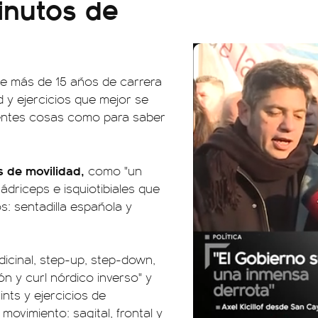
minutos de
de más de 15 años de carrera
d y ejercicios que mejor se
ientes cosas como para saber
s de movilidad,
como "un
driceps e isquiotibiales que
s: sentadilla española y
icinal, step-up, step-down,
ón y curl nórdico inverso" y
nts y ejercicios de
movimiento: sagital, frontal y