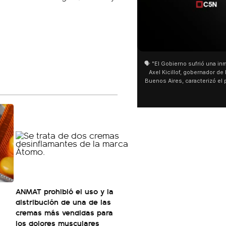
01:05
01:29
🗣️ "El Gobierno sufrió una inmensa derrota" 🎙️
San Cayetano: Jorge 
Axel Kicillof, gobernador de la Provincia de
miles de peregrinos e
Buenos Aires, caracterizó el proyecto de Ley
de Buenos Aires desta
de Inviolabilidad de la Propiedad Privada
multitud de peregrin
como "una lista sábana con temas nefastos"
agua y soportó las baj
y destacó "la movilización popular". 📌 La
últimos días: "Son dif
declaración fue desde el santuario de San
ser superadas por la 
Cayetano, donde también advirtió que "la
sociedad no solo sufre porque no llega sino
que también está endeudada".
ANMAT prohibió el uso y la
distribución de una de las
cremas más vendidas para
los dolores musculares