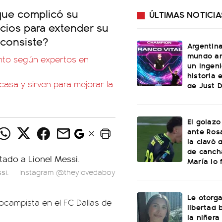
que complicó su
ÚLTIMAS NOTICIA
icios para extender su
 consiste?
Argentin
mundo an
ento según expertos en
un ingeni
historia 
casa y sirven para mejorar la
de Just 
El golazo
ante Rosa
la clavó 
de canch
María lo f
si.
Instagram @theylovedaboy
Le otorga
ocampista en el FC Dallas de
libertad 
la niñera