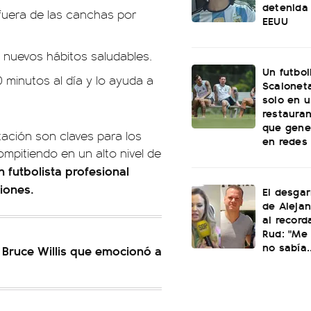
detenida 
ó fuera de las canchas por
EEUU
ó nuevos hábitos saludables.
Un futbol
 minutos al día y lo ayuda a
Scaloneta
solo en u
restauran
que gene
ación son claves para los
en redes
ompitiendo en un alto nivel de
n futbolista profesional
siones.
El desgar
de Alejan
al record
Rud: "Me 
no sabía..
 Bruce Willis que emocionó a