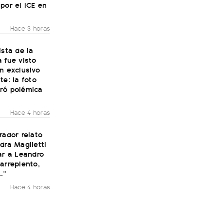
por el ICE en
Hace 3 horas
ista de la
 fue visto
n exclusivo
te: la foto
ró polémica
Hace 4 horas
rador relato
dra Maglietti
ar a Leandro
arrepiento,
."
Hace 4 horas